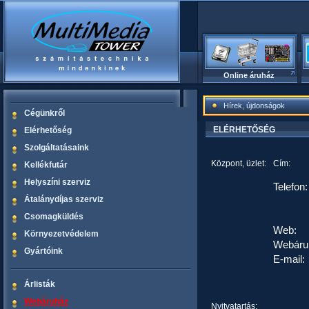
Online áruház
Hírek, újdonságok
Cégünkről
ELÉRHETŐSÉG
Elérhetőség
Szolgáltatásaink
Központ, üzlet:
Cím:
Kellékfutár
Helyszíni szerviz
Telefon:
Átalánydíjas szerviz
Csomagküldés
Web:
Környezetvédelem
Webáru
Gyártóink
E-mail:
Árlisták
Webáruház
Nyitvatartás: