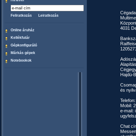
Hírlevél
Cégada
Feliratkozás
Leiratkozás
Multime
Központ
4031 De
Online áruház
Kellékfutár
Banksz
Raiffei
Gépkonfiguráló
120527
Márkás gépek
Adószá
Notebookok
Alapítá
Cégjeg
Hajdú-B
Csomagk
és nyil
Telefon
Mobil: 
e-mail:
ugyfels
Chat cí
Messen