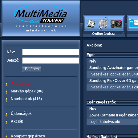
Online áruház
Akcióink
Név:
Egér
Jelszó:
Név
Sandberg Azazinator gamer
Vezetékes, optikai egér, 6400
Sandberg FlexCover 6D ga
Webáruház
Vezetékes, optikai egér, 1280
Márkás gépek (86)
Notebookok (416)
Egér kiegészítők
Név
Újdonságok
Zowie Camade II egér kábel
Akciók
egér kábelvezető
Komplett gép árazó
Hálózat (kábeles)