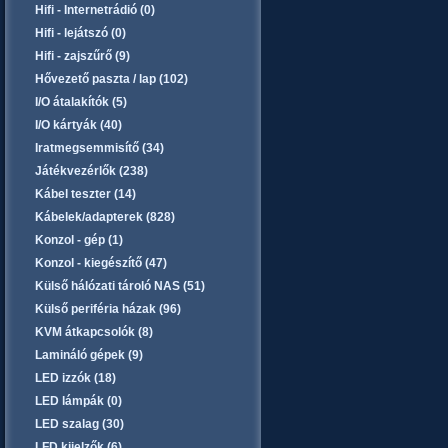
Hifi - Internetrádió (0)
Hifi - lejátszó (0)
Hifi - zajszűrő (9)
Hővezető paszta / lap (102)
I/O átalakítók (5)
I/O kártyák (40)
Iratmegsemmisítő (34)
Játékvezérlők (238)
Kábel teszter (14)
Kábelek/adapterek (828)
Konzol - gép (1)
Konzol - kiegészítő (47)
Külső hálózati tároló NAS (51)
Külső periféria házak (96)
KVM átkapcsolók (8)
Lamináló gépek (9)
LED izzók (18)
LED lámpák (0)
LED szalag (30)
LFD kijelzők (6)