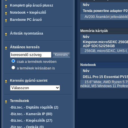
Név
Komplett gép árazó plussz
Tenda powerline adapter P2
Notebook + kiegészítő
AV200 Áramköri jeltovábbító 
Barebone PC árazó
Memória kártyák
Árlisták nyomtatása
Név
Kingston microSDXC 256GB
ADP SDCS2/256GB
Általános keresés
256GB, microSDXC, UHS-I, Cla
csak a termékek nevében
Notebook
a termékek leírásában is
Név
DELL Pro 15 Essential PV1
Keresés gyártó szerint
15.6" Wide, AMD Ryzen 5 75
nélkül, MS Windows 11 Profes
Termékeink
-Biz.tec. - Digitális rögzítők (2)
-Biz.tec. - Kamerák IP (80)
-Biz.tec. - Kiegészítők (27)
-Biz.tec. - Optikák (0)