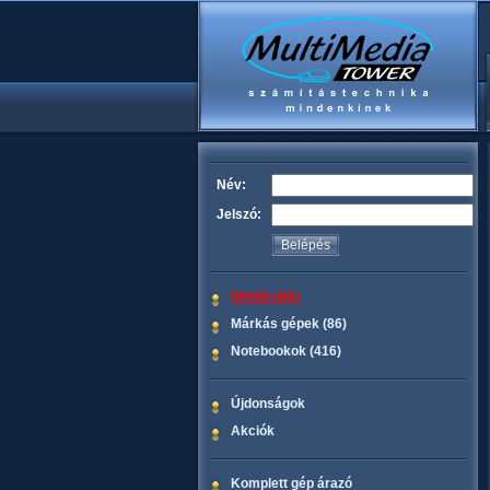
Név:
Jelszó:
Webáruház
Márkás gépek (86)
Notebookok (416)
Újdonságok
Akciók
Komplett gép árazó