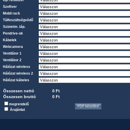
Op. rendszer
Szoftver
Mobil rack
Túlfeszültségvédő
Szünetm. táp.
Pendrive-ok
Kábelek
Webcamera
Ventilátor 1
Ventilátor 2
Hálózat wireless
Hálózat wireless 2
Hálózat kábeles
Összesen nettó
0
Ft
Összesen bruttó
0
Ft
megrendelő
Árajánlat