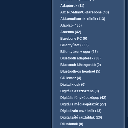
Adapterek (11)
AIO PC-MiniPC-Barebone (40)
Akkumulátorok, töltők (113)
Alaplap (436)
Antenna (42)
Barebone PC (0)
Billentyűzet (233)
Billentyűzet + egér (63)
Bluetooth adapterek (38)
Bluetooth kihangosító (0)
Bluetooth-os headset (5)
CD lemez (4)
Digital kiosk (0)
Digitális asszisztens (0)
Digitális fényképezőgép (42)
Digitális médialejátszók (27)
Digitalizáló eszközök (13)
Digitalizáló rajztáblák (26)
Diktafonok (0)