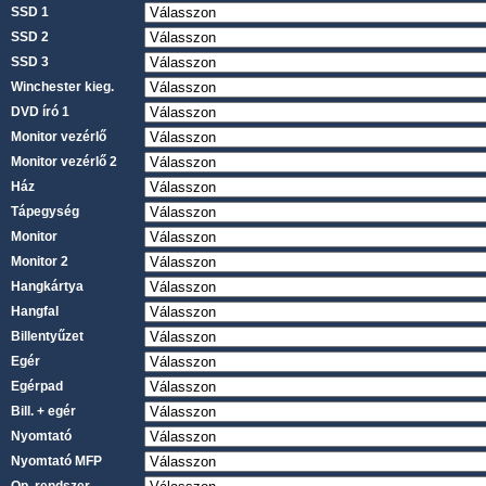
SSD 1
SSD 2
SSD 3
Winchester kieg.
DVD író 1
Monitor vezérlő
Monitor vezérlő 2
Ház
Tápegység
Monitor
Monitor 2
Hangkártya
Hangfal
Billentyűzet
Egér
Egérpad
Bill. + egér
Nyomtató
Nyomtató MFP