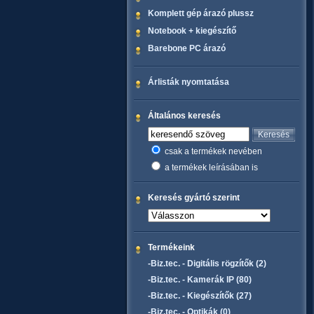
Komplett gép árazó plussz
Notebook + kiegészítő
Barebone PC árazó
Árlisták nyomtatása
Általános keresés
csak a termékek nevében
a termékek leírásában is
Keresés gyártó szerint
Termékeink
-Biz.tec. - Digitális rögzítők (2)
-Biz.tec. - Kamerák IP (80)
-Biz.tec. - Kiegészítők (27)
-Biz.tec. - Optikák (0)