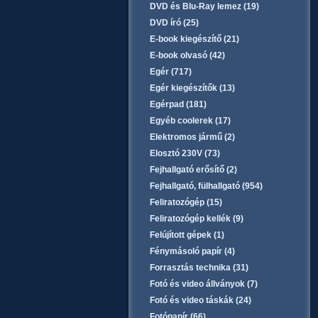
DVD és Blu-Ray lemez (19)
DVD író (25)
E-book kiegészítő (21)
E-book olvasó (42)
Egér (717)
Egér kiegészítők (13)
Egérpad (181)
Egyéb coolerek (17)
Elektromos jármű (2)
Elosztó 230V (73)
Fejhallgató erősítő (2)
Fejhallgató, fülhallgató (954)
Feliratozógép (15)
Feliratozógép kellék (9)
Felújított gépek (1)
Fénymásoló papír (4)
Forrasztás technika (31)
Fotó és video állványok (7)
Fotó és video táskák (24)
Fotópapír (66)