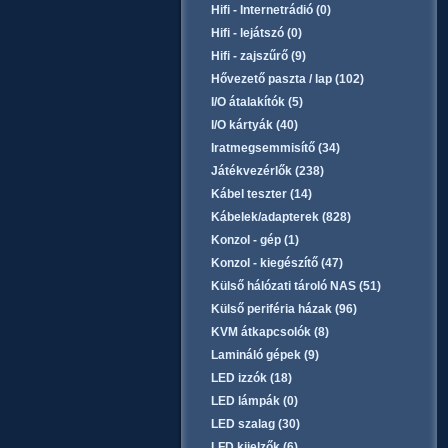
Hifi - Internetrádió (0)
Hifi - lejátszó (0)
Hifi - zajszűrő (9)
Hővezető paszta / lap (102)
I/O átalakítók (5)
I/O kártyák (40)
Iratmegsemmisítő (34)
Játékvezérlők (238)
Kábel teszter (14)
Kábelek/adapterek (828)
Konzol - gép (1)
Konzol - kiegészítő (47)
Külső hálózati tároló NAS (51)
Külső periféria házak (96)
KVM átkapcsolók (8)
Lamináló gépek (9)
LED izzók (18)
LED lámpák (0)
LED szalag (30)
LFD kijelzők (6)