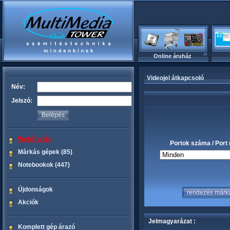
Online áruház
Videojel átkapcsoló
Név:
Jelszó:
Webáruház
Portok száma / Port
Márkás gépek (85)
Notebookok (447)
Újdonságok
Akciók
Jelmagyarázat :
Komplett gép árazó