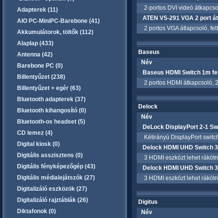
2-portos DVI videó átkapcsol
Adapterek (11)
ATEN VS-291 VGA 2 port á
AIO PC-MiniPC-Barebone (41)
2 portos VGA átlapcsoló, fel
Akkumulátorok, töltők (112)
Alaplap (433)
Baseus
Antenna (42)
Név
Barebone PC (0)
Baseus HDMI Switch 1m fe
Billentyűzet (238)
2 portos HDMI átkapcsoló, 2
Billentyűzet + egér (63)
Bluetooth adapterek (37)
Delock
Bluetooth kihangosító (0)
Név
Bluetooth-os headset (5)
DeLock DisplayPort 2-1 Swi
CD lemez (4)
Kétirányú DisplayPort switch
Digital kiosk (0)
Delock HDMI UHD Switch 3x
Digitális asszisztens (0)
3 HDMI eszközt lehet rákötni
Digitális fényképezőgép (43)
Delock HDMI UHD Switch 3x
Digitális médialejátszók (27)
3 HDMI eszközt lehet rákötni
Digitalizáló eszközök (27)
Digitalizáló rajztáblák (26)
Digitus
Diktafonok (0)
Név