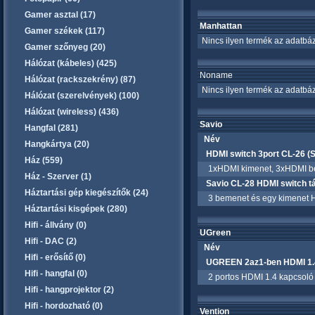
Gamer asztal (17)
Manhattan
Gamer székek (117)
Nincs ilyen termék az adatbáz
Gamer szőnyeg (20)
Hálózat (kábeles) (425)
Noname
Hálózat (rackszekrény) (87)
Nincs ilyen termék az adatbáz
Hálózat (szerelvények) (100)
Hálózat (wireless) (436)
Savio
Hangfal (281)
Név
Hangkártya (20)
HDMI switch 3port CL-26 (S
Ház (559)
1xHDMI kimenet, 3xHDMI bem
Ház - Szerver (1)
Savio CL-28 HDMI switch tá
Háztartási gép kiegészítők (24)
3 bemenet és egy kimenet H
Háztartási kisgépek (280)
Hifi - állvány (0)
UGreen
Hifi - DAC (2)
Név
Hifi - erősítő (0)
UGREEN 2az1-ben HDMI 1.4
Hifi - hangfal (0)
2 portos HDMI 1.4 kapcsoló 
Hifi - hangprojektor (2)
Hifi - hordozható (0)
Vention