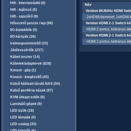
Hifi - Internetrádió (0)
Név
Hifi - lejátszó (0)
Vention 8K/60Hz HDMI Swi
Hifi - zajszűrő (9)
2xHDMI bemenet, 1xHDMI ki
Hővezető paszta / lap (98)
Vention HDMI 2-1 Switch k
HDMI 2 portos, kétirányú átk
I/O átalakítók (5)
Vention HDMI 2-1 Switch k
I/O kártyák (38)
HDMI 2 portos, kétirányú átk
Iratmegsemmisítő (33)
Játékvezérlők (237)
Kábel teszter (14)
Kábelek/adapterek (828)
Konzol - gép (1)
Konzol - kiegészítő (45)
Külső hálózati tároló NAS (50)
Külső periféria házak (97)
KVM átkapcsolók (8)
Lamináló gépek (9)
LED izzók (18)
LED lámpák (0)
LED szalag (30)
LFD kijelzők (6)