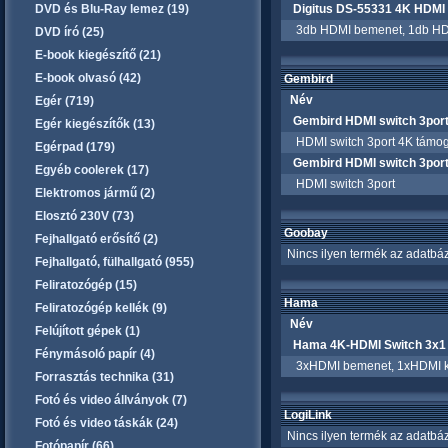
DVD és Blu-Ray lemez (19)
Digitus DS-55331 4K HDMI
3db HDMI bemenet, 1db HDMI 
DVD író (25)
E-book kiegészítő (21)
E-book olvasó (42)
Gembird
Név
Egér (719)
Gembird HDMI switch 3por
Egér kiegészítők (13)
HDMI switch 3port 4K támog
Egérpad (179)
Gembird HDMI switch 3po
Egyéb coolerek (17)
HDMI switch 3port
Elektromos jármű (2)
Elosztó 230V (73)
Goobay
Fejhallgató erősítő (2)
Nincs ilyen termék az adatbáz
Fejhallgató, fülhallgató (955)
Feliratozógép (15)
Hama
Feliratozógép kellék (9)
Név
Felújított gépek (1)
Hama 4K-HDMI Switch 3x1 
Fénymásoló papír (4)
3xHDMI bemenet, 1xHDMI kime
Forrasztás technika (31)
Fotó és video állványok (7)
LogiLink
Fotó és video táskák (24)
Nincs ilyen termék az adatbáz
Fotópapír (66)