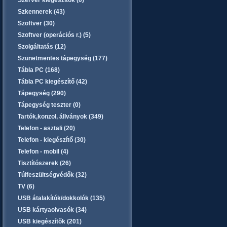
Szerver kiegészítők (0)
Szkennerek (43)
Szoftver (30)
Szoftver (operációs r.) (5)
Szolgáltatás (12)
Szünetmentes tápegység (177)
Tábla PC (168)
Tábla PC kiegészítő (42)
Tápegység (290)
Tápegység teszter (0)
Tartók,konzol, állványok (349)
Telefon - asztali (20)
Telefon - kiegészítő (30)
Telefon - mobil (4)
Tisztítószerek (26)
Túlfeszültségvédők (32)
TV (6)
USB átalakítók/dokkolók (135)
USB kártyaolvasók (34)
USB kiegészítők (201)