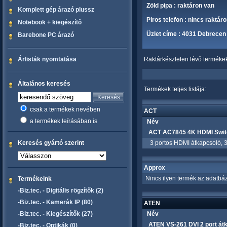
Zöld pipa : raktáron van
Komplett gép árazó plussz
Piros telefon : nincs raktár
Notebook + kiegészítő
Üzlet címe : 4031 Debrecen 
Barebone PC árazó
Árlisták nyomtatása
Raktárkészleten lévő termékek 
Általános keresés
Termékek teljes listája:
csak a termékek nevében
ACT
a termékek leírásában is
Név
ACT AC7845 4K HDMI Switc
Keresés gyártó szerint
3 portos HDMI átkapcsoló, 3
Approx
Nincs ilyen termék az adatbáz
Termékeink
-Biz.tec. - Digitális rögzítők (2)
-Biz.tec. - Kamerák IP (80)
ATEN
-Biz.tec. - Kiegészítők (27)
Név
ATEN VS-261 DVI 2 port át
-Biz.tec. - Optikák (0)