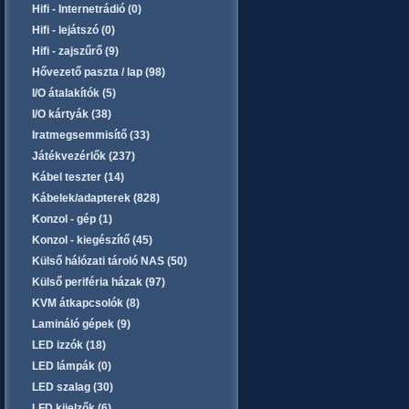
Hifi - Internetrádió (0)
Hifi - lejátszó (0)
Hifi - zajszűrő (9)
Hővezető paszta / lap (98)
I/O átalakítók (5)
I/O kártyák (38)
Iratmegsemmisítő (33)
Játékvezérlők (237)
Kábel teszter (14)
Kábelek/adapterek (828)
Konzol - gép (1)
Konzol - kiegészítő (45)
Külső hálózati tároló NAS (50)
Külső periféria házak (97)
KVM átkapcsolók (8)
Lamináló gépek (9)
LED izzók (18)
LED lámpák (0)
LED szalag (30)
LFD kijelzők (6)