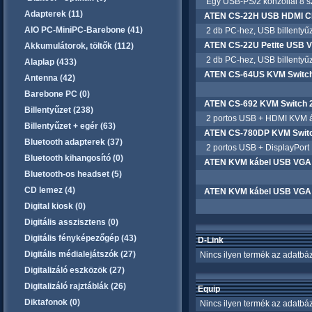
Egy USB-PS/2 konzollal 8 szám
Adapterek (11)
ATEN CS-22H USB HDMI CP
AIO PC-MiniPC-Barebone (41)
2 db PC-hez, USB billentyűze
ATEN CS-22U Petite USB V
Akkumulátorok, töltők (112)
2 db PC-hez, USB billentyűze
Alaplap (433)
ATEN CS-64US KVM Switch
Antenna (42)
Barebone PC (0)
ATEN CS-692 KVM Switch
Billentyűzet (238)
2 portos USB + HDMI KVM á
Billentyűzet + egér (63)
ATEN CS-780DP KVM Swit
Bluetooth adapterek (37)
2 portos USB + DisplayPort 
Bluetooth kihangosító (0)
ATEN KVM kábel USB VGA 
Bluetooth-os headset (5)
CD lemez (4)
ATEN KVM kábel USB VGA
Digital kiosk (0)
Digitális asszisztens (0)
Digitális fényképezőgép (43)
D-Link
Digitális médialejátszók (27)
Nincs ilyen termék az adatbáz
Digitalizáló eszközök (27)
Digitalizáló rajztáblák (26)
Equip
Diktafonok (0)
Nincs ilyen termék az adatbáz