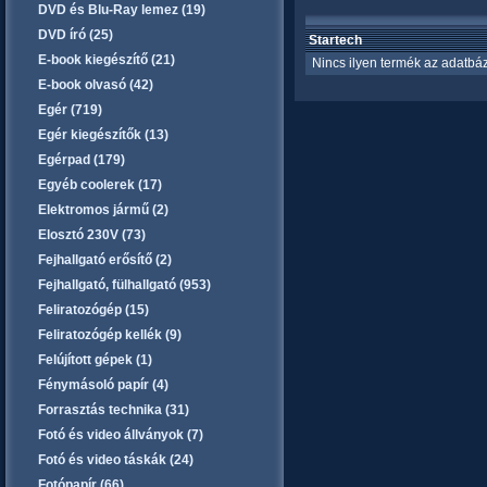
DVD és Blu-Ray lemez (19)
DVD író (25)
Startech
E-book kiegészítő (21)
Nincs ilyen termék az adatbáz
E-book olvasó (42)
Egér (719)
Egér kiegészítők (13)
Egérpad (179)
Egyéb coolerek (17)
Elektromos jármű (2)
Elosztó 230V (73)
Fejhallgató erősítő (2)
Fejhallgató, fülhallgató (953)
Feliratozógép (15)
Feliratozógép kellék (9)
Felújított gépek (1)
Fénymásoló papír (4)
Forrasztás technika (31)
Fotó és video állványok (7)
Fotó és video táskák (24)
Fotópapír (66)