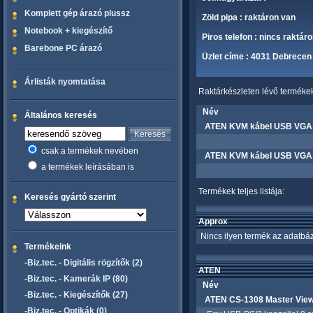
Komplett gép árazó plussz
Zöld pipa : raktáron van
Notebook + kiegészítő
Piros telefon : nincs raktár
Barebone PC árazó
Üzlet címe : 4031 Debrecen 
Árlisták nyomtatása
Raktárkészleten lévő termékek 
Név
Általános keresés
ATEN KVM kábel USB VGA 
csak a termékek nevében
ATEN KVM kábel USB VGA
a termékek leírásában is
Termékek teljes listája:
Keresés gyártó szerint
Approx
Nincs ilyen termék az adatbáz
Termékeink
-Biz.tec. - Digitális rögzítők (2)
ATEN
-Biz.tec. - Kamerák IP (80)
Név
-Biz.tec. - Kiegészítők (27)
ATEN CS-1308 Master View
-Biz.tec. - Optikák (0)