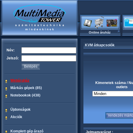
Online áruház
KVM átkapcsolók
Név:
Jelszó:
Webáruház
Kimenetek száma / N
outlets
Márkás gépek (85)
Notebookok (438)
Újdonságok
Akciók
Komplett gép árazó
Jelmagyarázat :