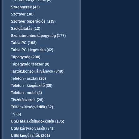
Szerver kiegészítők (0)
Szkennerek (43)
Szoftver (30)
Szoftver (operációs r.) (5)
Szolgáltatás (12)
Szünetmentes tápegység (177)
Tábla PC (168)
Tábla PC kiegészítő (42)
Tápegység (290)
Tápegység teszter (0)
Tartók,konzol, állványok (349)
Telefon - asztali (20)
Telefon - kiegészítő (30)
Telefon - mobil (4)
Tisztítószerek (26)
Túlfeszültségvédők (32)
TV (6)
USB átalakítók/dokkolók (135)
USB kártyaolvasók (34)
USB kiegészítők (201)