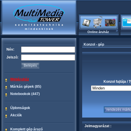
Online áruház
Konzol - gép
Név:
Jelszó:
Webáruház
Konzol fajtája / 
Márkás gépek (85)
Notebookok (447)
Újdonságok
Akciók
Jelmagyarázat :
Komplett gép árazó