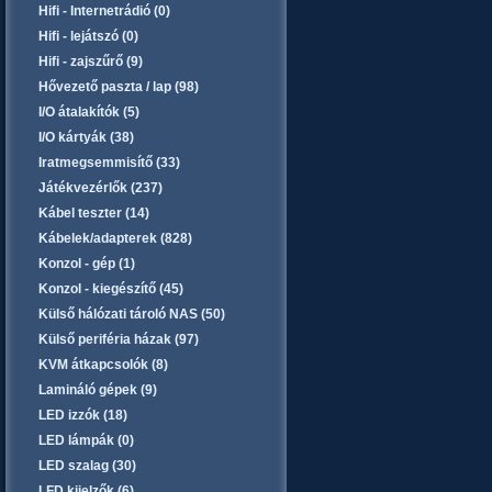
Hifi - Internetrádió (0)
Hifi - lejátszó (0)
Hifi - zajszűrő (9)
Hővezető paszta / lap (98)
I/O átalakítók (5)
I/O kártyák (38)
Iratmegsemmisítő (33)
Játékvezérlők (237)
Kábel teszter (14)
Kábelek/adapterek (828)
Konzol - gép (1)
Konzol - kiegészítő (45)
Külső hálózati tároló NAS (50)
Külső periféria házak (97)
KVM átkapcsolók (8)
Lamináló gépek (9)
LED izzók (18)
LED lámpák (0)
LED szalag (30)
LFD kijelzők (6)