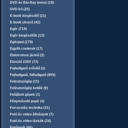
DVD és Blu-Ray lemez (19)
DVD író (25)
E-book kiegészítő (21)
E-book olvasó (42)
Egér (719)
Egér kiegészítők (13)
Egérpad (179)
Egyéb coolerek (17)
Elektromos jármű (2)
Elosztó 230V (73)
Fejhallgató erősítő (2)
Fejhallgató, fülhallgató (955)
Feliratozógép (15)
Feliratozógép kellék (9)
Felújított gépek (1)
Fénymásoló papír (4)
Forrasztás technika (31)
Fotó és video állványok (7)
Fotó és video táskák (24)
Fotópapír (66)