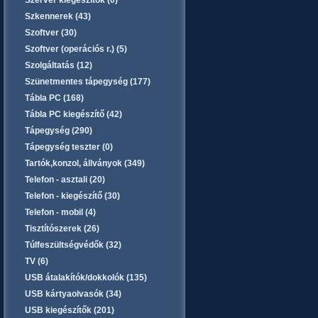
Szerver kiegészítők (0)
Szkennerek (43)
Szoftver (30)
Szoftver (operációs r.) (5)
Szolgáltatás (12)
Szünetmentes tápegység (177)
Tábla PC (168)
Tábla PC kiegészítő (42)
Tápegység (290)
Tápegység teszter (0)
Tartók,konzol, állványok (349)
Telefon - asztali (20)
Telefon - kiegészítő (30)
Telefon - mobil (4)
Tisztítószerek (26)
Túlfeszültségvédők (32)
TV (6)
USB átalakítók/dokkolók (135)
USB kártyaolvasók (34)
USB kiegészítők (201)