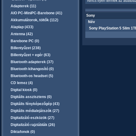
Nincs ilyen termék az adatbáz
Adapterek (11)
AIO PC-MiniPC-Barebone (41)
Sony
Akkumulátorok, töltők (112)
Név
Alaplap (433)
Sony PlayStation 5 Slim 1TB
Antenna (42)
Barebone PC (0)
Billentyűzet (238)
Billentyűzet + egér (63)
Bluetooth adapterek (37)
Bluetooth kihangosító (0)
Bluetooth-os headset (5)
CD lemez (4)
Digital kiosk (0)
Digitális asszisztens (0)
Digitális fényképezőgép (43)
Digitális médialejátszók (27)
Digitalizáló eszközök (27)
Digitalizáló rajztáblák (26)
Diktafonok (0)