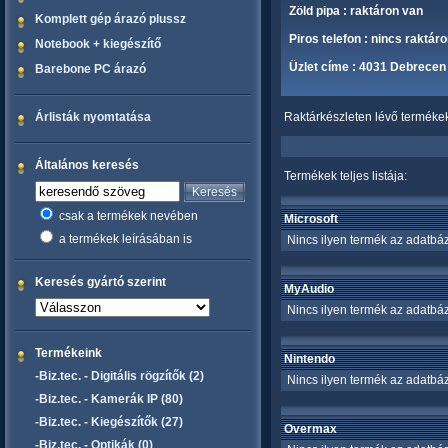
Zöld pipa : raktáron van
Komplett gép árazó plussz
Piros telefon : nincs raktár
Notebook + kiegészítő
Üzlet címe : 4031 Debrecen 
Barebone PC árazó
Árlisták nyomtatása
Raktárkészleten lévő termékek 
Általános keresés
Termékek teljes listája:
csak a termékek nevében
Microsoft
a termékek leírásában is
Nincs ilyen termék az adatbáz
Keresés gyártó szerint
MyAudio
Nincs ilyen termék az adatbáz
Termékeink
Nintendo
-Biz.tec. - Digitális rögzítők (2)
Nincs ilyen termék az adatbáz
-Biz.tec. - Kamerák IP (80)
-Biz.tec. - Kiegészítők (27)
Overmax
-Biz.tec. - Optikák (0)