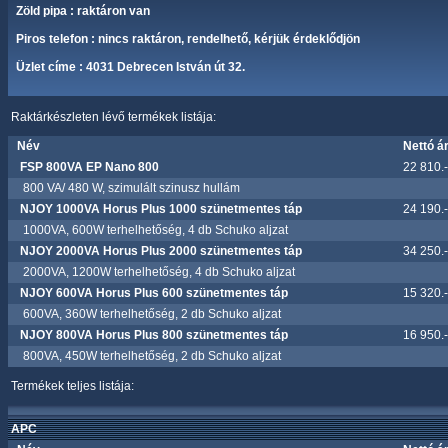
Zöld pipa : raktáron van
Piros telefon : nincs raktáron, rendelhető, kérjük érdeklődjön
Üzlet címe : 4031 Debrecen István út 32.
Raktárkészleten lévő termékek listája:
Név
Nettó á
FSP 800VA EP Nano 800
22 810.-
800 VA/ 480 W, szimulált szinusz hullám
NJOY 1000VA Horus Plus 1000 szünetmentes táp
24 190.-
1000VA, 600W terhelhetőség, 4 db Schuko aljzat
NJOY 2000VA Horus Plus 2000 szünetmentes táp
34 250.-
2000VA, 1200W terhelhetőség, 4 db Schuko aljzat
NJOY 600VA Horus Plus 600 szünetmentes táp
15 320.-
600VA, 360W terhelhetőség, 2 db Schuko aljzat
NJOY 800VA Horus Plus 800 szünetmentes táp
16 950.-
800VA, 450W terhelhetőség, 2 db Schuko aljzat
Termékek teljes listája:
APC