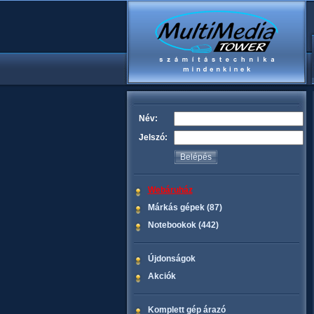
Név:
Jelszó:
Webáruház
Márkás gépek (87)
Notebookok (442)
Újdonságok
Akciók
Komplett gép árazó