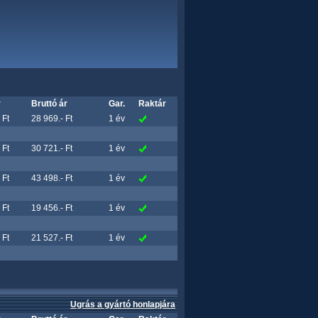
r
Bruttó ár
Gar.
Raktár
 Ft
28 969.- Ft
1 év
 Ft
30 721.- Ft
1 év
 Ft
43 498.- Ft
1 év
 Ft
19 456.- Ft
1 év
 Ft
21 527.- Ft
1 év
Ugrás a gyártó honlapjára