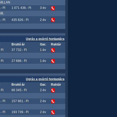
USB,LAN
- Ft
1 071 436.- Ft
3 év
SB,
- Ft
435 826.- Ft
2 év
Ugrás a gyártó honlapjára
r
Bruttó ár
Gar.
Raktár
 Ft
37 732.- Ft
1 év
 Ft
27 686.- Ft
1 év
Ugrás a gyártó honlapjára
r
Bruttó ár
Gar.
Raktár
 Ft
66 345.- Ft
2 év
- Ft
157 861.- Ft
2 év
- Ft
193 739.- Ft
2 év