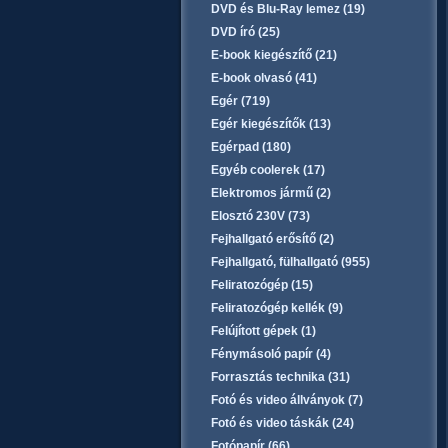
DVD és Blu-Ray lemez (19)
DVD író (25)
E-book kiegészítő (21)
E-book olvasó (41)
Egér (719)
Egér kiegészítők (13)
Egérpad (180)
Egyéb coolerek (17)
Elektromos jármű (2)
Elosztó 230V (73)
Fejhallgató erősítő (2)
Fejhallgató, fülhallgató (955)
Feliratozógép (15)
Feliratozógép kellék (9)
Felújított gépek (1)
Fénymásoló papír (4)
Forrasztás technika (31)
Fotó és video állványok (7)
Fotó és video táskák (24)
Fotópapír (66)