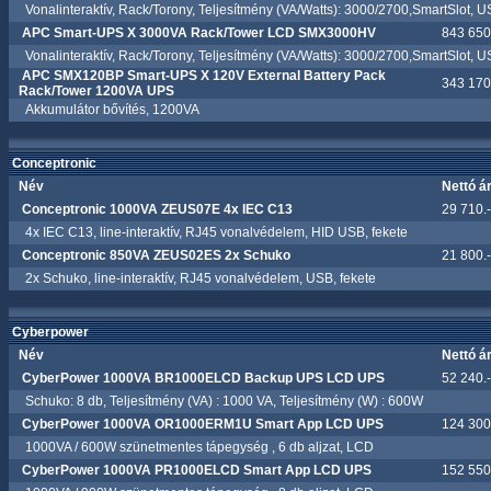
Vonalinteraktív, Rack/Torony, Teljesítmény (VA/Watts): 3000/2700,SmartSlot, 
APC Smart-UPS X 3000VA Rack/Tower LCD SMX3000HV
843 650.
Vonalinteraktív, Rack/Torony, Teljesítmény (VA/Watts): 3000/2700,SmartSlot, U
APC SMX120BP Smart-UPS X 120V External Battery Pack
343 170.
Rack/Tower 1200VA UPS
Akkumulátor bővítés, 1200VA
Conceptronic
Név
Nettó á
Conceptronic 1000VA ZEUS07E 4x IEC C13
29 710.-
4x IEC C13, line-interaktív, RJ45 vonalvédelem, HID USB, fekete
Conceptronic 850VA ZEUS02ES 2x Schuko
21 800.-
2x Schuko, line-interaktív, RJ45 vonalvédelem, USB, fekete
Cyberpower
Név
Nettó á
CyberPower 1000VA BR1000ELCD Backup UPS LCD UPS
52 240.-
Schuko: 8 db, Teljesítmény (VA) : 1000 VA, Teljesítmény (W) : 600W
CyberPower 1000VA OR1000ERM1U Smart App LCD UPS
124 300.
1000VA / 600W szünetmentes tápegység , 6 db aljzat, LCD
CyberPower 1000VA PR1000ELCD Smart App LCD UPS
152 550.