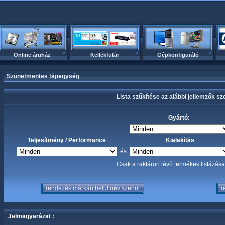
Online áruház
Kellékfutár
Gépkonfiguráló
Szünetmentes tápegység
Lista szűkítése az alábbi jellemzők sze
Gyártó:
Teljesítmény / Performance
Kialakítás
és
Csak a raktáron lévő termékek listázá
Jelmagyarázat :