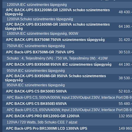
1200VA IEC szünetmentes tápegység
APC BACK-UPS BX1200MI-GR 1200VA schuko szünetmentes
48 430.-
tápegység
1200VA Schuko szünetmentes tápegység
APC BACK-UPS BX1600MI-GR 1600VA schuko szünetmentes
64 190.-
tápegység
1600VA IEC szünetmentes tápegység, 900W
APC BACK-UPS BX750MI 750VA szünetmentes tápegység
31 420.-
750VA IEC szünetmentes tápegység
APC Back-UPS BX750MI-GR 750VA UPS
30 510.-
Schuko : 4, Teljesítmény (VA) : 750 VA, Teljesítmény (W) : 410W
APC BACK-UPS BX950MI 950VA IEC szünetmentes tápegység
44 190.-
950VA IEC szünetmentes tápegység
APC BACK-UPS BX950MI-GR 950VA Schuko szünetmentes
38 530.-
tápegység
950VA IEC szünetmentes tápegység
APC BACK-UPS CS BK500EI 500VA
52 810.-
APC Back-UPS CS, 500VA/300W, Input 230V/Output 230V, Interface Port DB-
APC BACK-UPS CS BK650EI 650VA
55 480.-
APC Back-UPS CS, 650VA/400W, Input 230V/Output 230V, Interface Port DB-
APC BACK-UPS PRO BR1200G-GR 1200VA
132 950.
120VA / 720 Watts, 3db Schuko CEE 7 aljzat
APC Back-UPS Pro BR1300MI LCD 1300VA UPS
149 960.