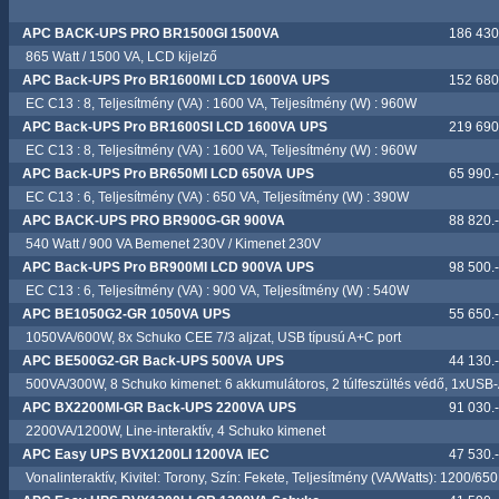
APC BACK-UPS PRO BR1500GI 1500VA
186 430.
865 Watt / 1500 VA, LCD kijelző
APC Back-UPS Pro BR1600MI LCD 1600VA UPS
152 680.
EC C13 : 8, Teljesítmény (VA) : 1600 VA, Teljesítmény (W) : 960W
APC Back-UPS Pro BR1600SI LCD 1600VA UPS
219 690.
EC C13 : 8, Teljesítmény (VA) : 1600 VA, Teljesítmény (W) : 960W
APC Back-UPS Pro BR650MI LCD 650VA UPS
65 990.-
EC C13 : 6, Teljesítmény (VA) : 650 VA, Teljesítmény (W) : 390W
APC BACK-UPS PRO BR900G-GR 900VA
88 820.-
540 Watt / 900 VA Bemenet 230V / Kimenet 230V
APC Back-UPS Pro BR900MI LCD 900VA UPS
98 500.-
EC C13 : 6, Teljesítmény (VA) : 900 VA, Teljesítmény (W) : 540W
APC BE1050G2-GR 1050VA UPS
55 650.-
1050VA/600W, 8x Schuko CEE 7/3 aljzat, USB típusú A+C port
APC BE500G2-GR Back-UPS 500VA UPS
44 130.-
500VA/300W, 8 Schuko kimenet: 6 akkumulátoros, 2 túlfeszültés védő, 1xUSB
APC BX2200MI-GR Back-UPS 2200VA UPS
91 030.-
2200VA/1200W, Line-interaktív, 4 Schuko kimenet
APC Easy UPS BVX1200LI 1200VA IEC
47 530.-
Vonalinteraktív, Kivitel: Torony, Szín: Fekete, Teljesítmény (VA/Watts): 1200/650