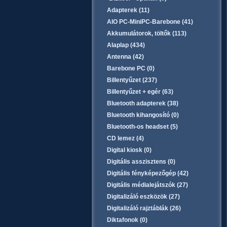
Adapterek (11)
AIO PC-MiniPC-Barebone (41)
Akkumulátorok, töltők (113)
Alaplap (434)
Antenna (42)
Barebone PC (0)
Billentyűzet (237)
Billentyűzet + egér (63)
Bluetooth adapterek (38)
Bluetooth kihangosító (0)
Bluetooth-os headset (5)
CD lemez (4)
Digital kiosk (0)
Digitális asszisztens (0)
Digitális fényképezőgép (42)
Digitális médialejátszók (27)
Digitalizáló eszközök (27)
Digitalizáló rajztáblák (26)
Diktafonok (0)