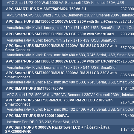
APC Smart-UPS,600 Watt 1000 VA, Bemeneti 230V Kimeneti 230V, USB
APC SMART-UPS RM SMT750RMI2U 750VA 2U
237 390.
APC Smart-UPS, 500 Watts / 750 VA, Bemeneti 230V / Kimeneti 230V , Interface
APC Smart-UPS SMT1000IC 1000VA LCD 230V with SmartConnect
217 110.
Vonalinteraktív, Kivitel: torony, mm: 219 x 171 x 439, USB, SmartSlot, Smart Co
APC Smart-UPS SMT1500IC 1500VA LCD 230V with SmartCard
293 200.
Vonalinteraktív, Kivitel: torony, mm: 219 x 171 x 439, USB, SmartSlot
APC Smart-UPS SMT2200RMI2UC 2200VA RM 2U LCD 230V with
657 920.
SmartConnect
Vonalinteraktív, Kivitel: Rack, mm: 86x 480 x 683, RJ45 Serial, USB, Smart Slot
APC Smart-UPS SMT3000IC 3000VA LCD 230V with SmartConnect
716 620.
Vonalinteraktív, Kivitel: torony, mm: 435 x 197 x 544, USB, SmartSlot
APC Smart-UPS SMT3000RMI2UC 3000VA RM 2U LCD 230V with
835 530.
SmartConnect
Vonalinteraktív, Kivitel: Rack, mm: 86x 480 x 683, RJ45 Serial, USB, Smart Slot
APC SMART-UPS SMT750I 750VA
148 410.
APC Smart-UPS, 500 Watts / 750 VA, Bemeneti 230V / Kimeneti 230V , Interface
APC Smart-UPS SMT750RMI2UC 750VA RM 2U LCD 230V with
216 410.
SmartConnect
Vonalinteraktív, Kivitel: Rack, mm: 86x 432 x 409, RJ45 Serial, USB, Smart Conn
APC SMART-UPS SUA1000I 1000VA.
228 490.
Interface Port DB-9 RS-232, SmartSlot, USB
APC Smart-UPS X 3000VA Rack/Tower LCD + hálózati kártya
1 174 60
SMX3000HVNC