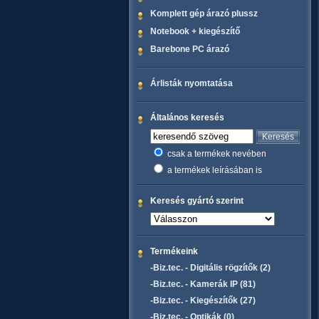
Komplett gép árazó plussz
Notebook + kiegészítő
Barebone PC árazó
Árlisták nyomtatása
Általános keresés
csak a termékek nevében
a termékek leírásában is
Keresés gyártó szerint
Termékeink
-Biz.tec. - Digitális rögzítők (2)
-Biz.tec. - Kamerák IP (81)
-Biz.tec. - Kiegészítők (27)
-Biz.tec. - Optikák (0)