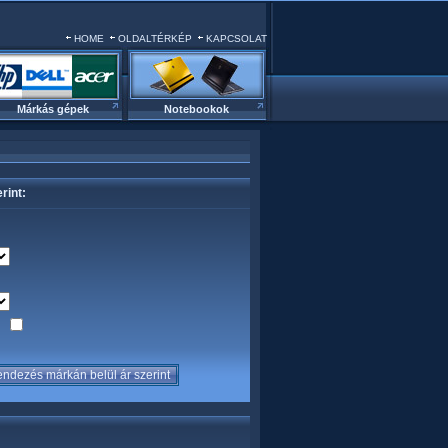
HOME
OLDALTÉRKÉP
KAPCSOLAT
Márkás gépek
Notebookok
rint:
sa