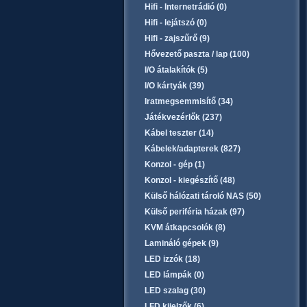
Hifi - Internetrádió (0)
Hifi - lejátszó (0)
Hifi - zajszűrő (9)
Hővezető paszta / lap (100)
I/O átalakítók (5)
I/O kártyák (39)
Iratmegsemmisítő (34)
Játékvezérlők (237)
Kábel teszter (14)
Kábelek/adapterek (827)
Konzol - gép (1)
Konzol - kiegészítő (48)
Külső hálózati tároló NAS (50)
Külső periféria házak (97)
KVM átkapcsolók (8)
Lamináló gépek (9)
LED izzók (18)
LED lámpák (0)
LED szalag (30)
LFD kijelzők (6)