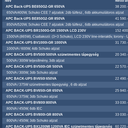
Név
Nettó á
APC Back-UPS BE650G2-GR 650VA
38 200.-
650VA/400W, Schuko CEE 7 aljzatok: 2db túlfesz., 6db akkumulátoros aljzat
APC Back-UPS BE850G2-GR 850VA
41 590.-
850VA/520W, Schuko CEE 7 aljzatok: 2db túlfesz., 6db akkumulátoros aljzat
APC BACK-UPS BR1500G-GR 1500VA LCD 230V
152 400.
1500VA (865W), Csatlakozó: (3+3 Schuko), LCD 230V line-interaktív, torony -
APC BACK-UPS BV1000I-GR 1000VA
31 730.-
1000VA / 600W, 4db Schuko aljzat
APC BACK-UPS BV500I 500VA szünetmentes tápegység
20 340.-
500VA / 300W teljesítmény, 3db aljzat
APC BACK-UPS BV500I-GR 500VA
22 570.-
500VA / 300W, 3db Schuko aljzat
APC BACK-UPS BV650I 650VA
22 490.-
650VA / 375W szünetmentes tápegység , 6 db aljzat
APC BACK-UPS BV650I-GR 650VA
25 940.-
650VA / 375W, 3db Schuko aljzat
APC BACK-UPS BV800I 800VA
33 030.-
800VA / 450W, 6db IEC
APC BACK-UPS BV800I-GR 800VA
33 030.-
800VA / 450W, 3db Schuko aljzat
APC BACK-UPS BX1200MI 1200VA IEC szünetmentes tápegység
60 220.-