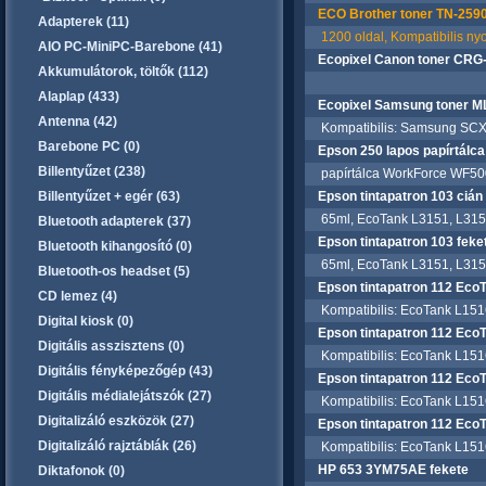
ECO Brother toner TN-2590 
Adapterek (11)
1200 oldal, Kompatibilis ny
AIO PC-MiniPC-Barebone (41)
Ecopixel Canon toner CRG-
Akkumulátorok, töltők (112)
Alaplap (433)
Ecopixel Samsung toner M
Antenna (42)
Kompatibilis: Samsung SCX
Barebone PC (0)
Epson 250 lapos papírtálc
Billentyűzet (238)
papírtálca WorkForce WF500
Billentyűzet + egér (63)
Epson tintapatron 103 ciá
65ml, EcoTank L3151, L3150
Bluetooth adapterek (37)
Epson tintapatron 103 fek
Bluetooth kihangosító (0)
65ml, EcoTank L3151, L3150
Bluetooth-os headset (5)
Epson tintapatron 112 Ec
CD lemez (4)
Kompatibilis: EcoTank L1516
Digital kiosk (0)
Epson tintapatron 112 Ec
Digitális asszisztens (0)
Kompatibilis: EcoTank L1516
Digitális fényképezőgép (43)
Epson tintapatron 112 Ec
Digitális médialejátszók (27)
Kompatibilis: EcoTank L1516
Digitalizáló eszközök (27)
Epson tintapatron 112 Ec
Digitalizáló rajztáblák (26)
Kompatibilis: EcoTank L1516
HP 653 3YM75AE fekete
Diktafonok (0)