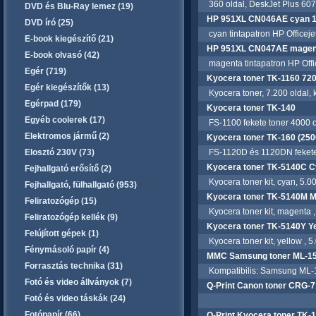
360 oldal, DeskJet Plus 607
DVD és Blu-Ray lemez (19)
HP 951XL CN046AE cyan 15
DVD író (25)
cyan tintapatron HP Officeje
E-book kiegészítő (21)
HP 951XL CN047AE magent
E-book olvasó (42)
magenta tintapatron HP Offic
Egér (719)
Kyocera toner TK-1160 720
Egér kiegészítők (13)
Kyocera toner, 7.200 oldal, 
Egérpad (179)
Kyocera toner TK-140
Egyéb coolerek (17)
FS-1100 fekete toner 4000 o
Elektromos jármű (2)
Kyocera toner TK-160 (2500
Elosztó 230V (73)
FS-1120D és 1120DN fekete 
Kyocera toner TK-5140C Cy
Fejhallgató erősítő (2)
Kyocera toner kit, cyan, 5.0
Fejhallgató, fülhallgató (953)
Kyocera toner TK-5140M M
Feliratozógép (15)
Kyocera toner kit, magenta ,
Feliratozógép kellék (9)
Kyocera toner TK-5140Y Ye
Felújított gépek (1)
Kyocera toner kit, yellow , 
Fénymásoló papír (4)
MMC Samsung toner ML-15
Forrasztás technika (31)
Kompatibilis: Samsung ML-
Fotó és video állványok (7)
Q-Print Canon toner CRG-
Fotó és video táskák (24)
Fotópapír (66)
Q-Print Kyocera toner TK-1