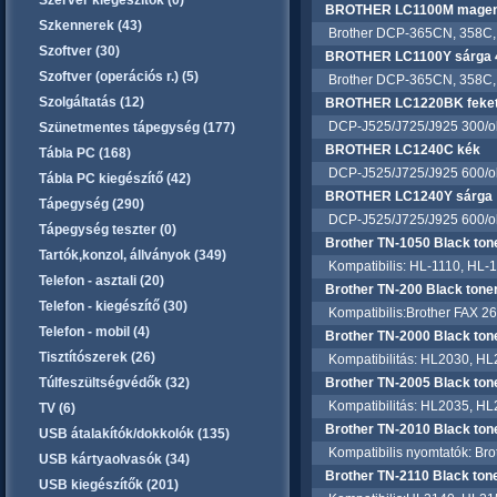
Szerver kiegészítők (0)
BROTHER LC1100M magenta
Szkennerek (43)
Brother DCP-365CN, 358C,
Szoftver (30)
BROTHER LC1100Y sárga 4
Szoftver (operációs r.) (5)
Brother DCP-365CN, 358C,
Szolgáltatás (12)
BROTHER LC1220BK feke
DCP-J525/J725/J925 300/old
Szünetmentes tápegység (177)
BROTHER LC1240C kék
Tábla PC (168)
DCP-J525/J725/J925 600/ol
Tábla PC kiegészítő (42)
BROTHER LC1240Y sárga
Tápegység (290)
DCP-J525/J725/J925 600/ol
Tápegység teszter (0)
Brother TN-1050 Black tone
Tartók,konzol, állványok (349)
Kompatibilis: HL-1110, HL-
Telefon - asztali (20)
Brother TN-200 Black toner
Telefon - kiegészítő (30)
Kompatibilis:Brother FAX 266
Telefon - mobil (4)
Brother TN-2000 Black tone
Tisztítószerek (26)
Kompatibilitás: HL2030, H
Túlfeszültségvédők (32)
Brother TN-2005 Black tone
Kompatibilitás: HL2035, HL
TV (6)
Brother TN-2010 Black tone
USB átalakítók/dokkolók (135)
Kompatibilis nyomtatók: Bro
USB kártyaolvasók (34)
Brother TN-2110 Black tone
USB kiegészítők (201)