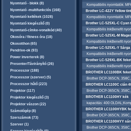
Nyomtató - blokk (8)
Kompatibilis nyomtatók: 
Nyomtató -multifunkciós (168)
Brother LC-422Y Yellow tin
Nyomtató kellékek (1028)
Kompatibilis nyomtatók: 
Brother LC-525XL-C Cyan t
Nyomtató kiegészítő (0)
Kompatibilis InkBenefit nyo
Nyomtató-címke-vonalkód (40)
Brother LC-525XL-M Magent
Okosóra / fitness óra (18)
Kompatibilis InkBenefit nyo
Okosotthon (65)
Brother LC-525XL-Y Sárga 
Pendrive-ok (93)
Kompatibilis InkBenefit nyo
Power inverterek (8)
Brother LC-529XL-BK feke
Presenter/Távirányító (26)
Kompatibilis InkBenefit nyo
Processzor (188)
BROTHER LC1100BK fekete
Processzor (szerver) (5)
Brother DCP-365CN, 358C,
Processzor hűtő (223)
BROTHER LC1100C cián 40
Projektor (117)
Brother DCP-365CN, 358C,
BROTHER LC1100HY kék
Projektor kiegészítő (3)
kapacitás: 400 OLDAL;Kompat
Projektor vászon (22)
BROTHER LC1100HYBK feke
Számológép (8)
Brother DCP-365CN, 358C,
Szerszámok (73)
BROTHER LC1100HYY sárga
Szerver (1)
Brother DCP-365CN, 358C,