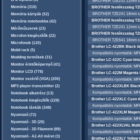
BROTHER TZE231 12mm széles
Memória (310)
BROTHER festékszalag TZ
BROTHER TZE241 18mm széles
Memória kártyák (52)
BROTHER festékszalag TZ
Memória notebookba (42)
BROTHER TZE241 12mm széles
Mérőműszerek (23)
BROTHER festékszalag TZ
Microfon kiegészítők (22)
BROTHER TZE641 18mm széles
Microfonok (120)
Brother LC-422BK Black ti
Mobil rack (5)
Kompatibilis nyomtatók: 
Modding termékek (31)
Brother LC-422C Cyan tint
Monitor érintőképernyő (41)
Kompatibilis nyomtatók: 
Monitor LCD (778)
Brother LC-422M Magenta t
Monitor vezérlő (VGA) (200)
Kompatibilis nyomtatók: 
MP3 player-transzmitter (2)
Brother LC-422XLBK Black 
Kompatibilis nyomtatók: 
Notebook alkatrész (13)
Brother LC-422XLC Cyan ti
Notebook kiegészítők (228)
Kompatibilis nyomtatók: 
Notebook táskák (348)
Brother LC-422XLM Magenta
Nyomtató (72)
Kompatibilis nyomtatók: 
Nyomtató - 3D (20)
Brother LC-422XLVAL Mult
Nyomtató - 3D Filament (89)
Kompatibilis nyomtatók: 
Nyomtató - A2-A0 méret (3)
Brother LC-422XLY Yellow t