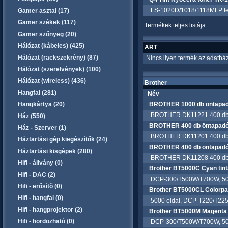
FS-1020D/1018/1118MFP feke
Gamer asztal (17)
Gamer székek (117)
Termékek teljes listája:
Gamer szőnyeg (20)
Hálózat (kábeles) (425)
ART
Hálózat (rackszekrény) (87)
Nincs ilyen termék az adatbáz
Hálózat (szerelvények) (100)
Hálózat (wireless) (436)
Brother
Hangfal (281)
Név
Hangkártya (20)
BROTHER 1000 db öntapad
BROTHER DK11221 400 db ön
Ház (550)
BROTHER 400 db öntapadó
Ház - Szerver (1)
BROTHER DK11201 400 db ön
Háztartási gép kiegészítők (24)
BROTHER 400 db öntapadó
Háztartási kisgépek (280)
BROTHER DK11208 400 db ön
Hifi - állvány (0)
Brother BT5000C Cyan tint
Hifi - DAC (2)
DCP-300/T500W/T700W, 5000
Hifi - erősítő (0)
Brother BT5000CL Colorpac
Hifi - hangfal (0)
5000 oldal, DCP-T220/T22
Hifi - hangprojektor (2)
Brother BT5000M Magenta 
Hifi - hordozható (0)
DCP-300/T500W/T700W, 5000