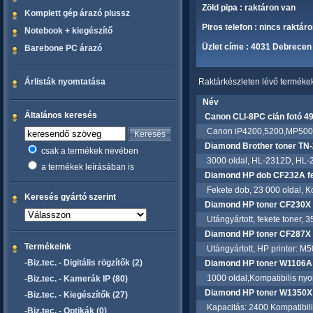
Zöld pipa : raktáron van
Komplett gép árazó plussz
Piros telefon : nincs raktár
Notebook + kiegészítő
Üzlet címe : 4031 Debrecen 
Barebone PC árazó
Árlisták nyomtatása
Raktárkészleten lévő termékek 
Név
Általános keresés
Canon CLI-8PC cián fotó 49
Canon iP4200,5200,MP500,8
Diamond Brother toner TN-
csak a termékek nevében
3000 oldal, HL-2312D, HL
a termékek leírásában is
Diamond HP dob CF232A f
Fekete dob, 23 000 oldal, Ko
Keresés gyártó szerint
Diamond HP toner CF230X f
Utángyártott, fekete toner,
Diamond HP toner CF287X 
Termékeink
Utángyártott, HP printer: M5
-Biz.tec. - Digitális rögzítők (2)
Diamond HP toner W1106A 
1000 oldal,Kompatibilis nyom
-Biz.tec. - Kamerák IP (80)
Diamond HP toner W1350X B
-Biz.tec. - Kiegészítők (27)
Kapacitás: 2400 Kompatibil
-Biz.tec. - Optikák (0)