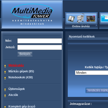
Online áruház
Nyomtató kellékek
Név:
Jelszó:
Webáruház
Kellék fajtája / T
Márkás gépek (85)
Notebookok (438)
Újdonságok
Akciók
Jelmagyarázat :
Komplett gép árazó