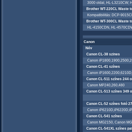
3000 oldal, HL-L3210CW;
Brother WT-220CL Waste to
Kompatibilitás: DCP-9015
Brother WT-300CL Waste to
HL-4150CDN, HL-4570CDW,
Canon
Név
Canon CL-38 szines
Canon iP1800,1900,2500,2
Canon CL-41 színes
Canon iP1600,2200,6210D,
Canon CL-511 színes 244 o
Canon MP240,260,480
Canon CL-513 színes 349 o
Canon CL-52 színes fotó 27
Canon iP6210D,iP6220D,iP
Canon CL-541 színes
Canon MG2150, Canon MG
Canon CL-541XL színes pa