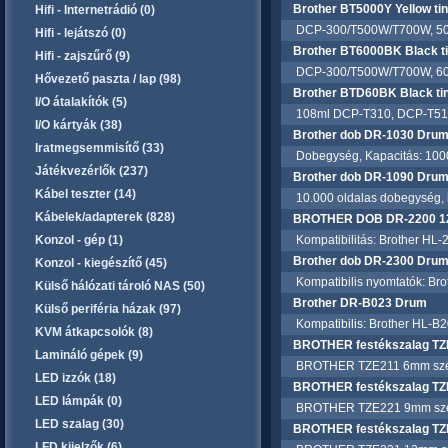
Brother BT5000Y Yellow tin
Hifi - Internetrádió (0)
DCP-300/T500W/T700W, 5000
Hifi - lejátszó (0)
Brother BT6000BK Black ti
Hifi - zajszűrő (9)
DCP-300/T500W/T700W, 6000
Hővezető paszta / lap (98)
Brother BTD60BK Black tin
I/O átalakítók (5)
108ml DCP-T310, DCP-T510
I/O kártyák (38)
Brother dob DR-1030 Dru
Iratmegsemmisítő (33)
Dobegység, Kapacitás: 1000
Játékvezérlők (237)
Brother dob DR-1090 Dru
Kábel teszter (14)
10.000 oldalas dobegység, 
Kábelek/adapterek (828)
BROTHER DOB DR-2200 12
Konzol - gép (1)
Kompatibilitás: Brother H
Brother dob DR-2300 Drum
Konzol - kiegészítő (45)
Kompatibilis nyomtatók: Br
Külső hálózati tároló NAS (50)
Brother DR-B023 Drum
Külső periféria házak (97)
Kompatibilis: Brother HL
KVM átkapcsolók (8)
BROTHER festékszalag TZ
Lamináló gépek (9)
BROTHER TZE211 6mm széles,
LED izzók (18)
BROTHER festékszalag TZ
LED lámpák (0)
BROTHER TZE221 9mm széles,
LED szalag (30)
BROTHER festékszalag TZ
LFD kijelzők (6)