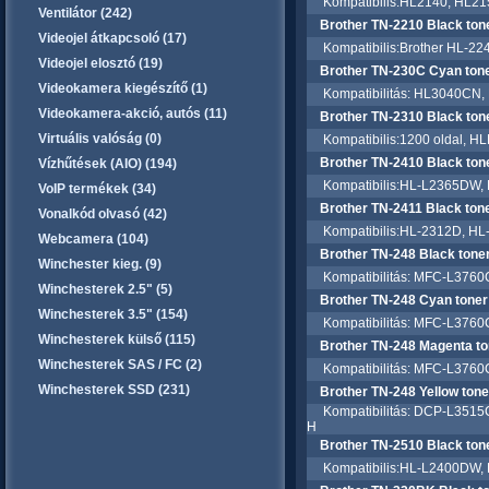
Kompatibilis:HL2140, HL2
Ventilátor (242)
Brother TN-2210 Black tone
Videojel átkapcsoló (17)
Kompatibilis:Brother HL-22
Videojel elosztó (19)
Brother TN-230C Cyan tone
Videokamera kiegészítő (1)
Kompatibilitás: HL3040CN
Videokamera-akció, autós (11)
Brother TN-2310 Black tone
Virtuális valóság (0)
Kompatibilis:1200 oldal,
Brother TN-2410 Black tone
Vízhűtések (AIO) (194)
Kompatibilis:HL-L2365DW,
VoIP termékek (34)
Brother TN-2411 Black tone
Vonalkód olvasó (42)
Kompatibilis:HL-2312D, H
Webcamera (104)
Brother TN-248 Black toner
Winchester kieg. (9)
Kompatibilitás: MFC-L376
Winchesterek 2.5" (5)
Brother TN-248 Cyan toner 
Winchesterek 3.5" (154)
Kompatibilitás: MFC-L376
Winchesterek külső (115)
Brother TN-248 Magenta to
Winchesterek SAS / FC (2)
Kompatibilitás: MFC-L376
Winchesterek SSD (231)
Brother TN-248 Yellow tone
Kompatibilitás: DCP-L351
H
Brother TN-2510 Black tone
Kompatibilis:HL-L2400DW,