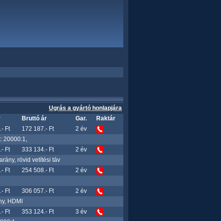
Ugrás a gyártó honlapjára
r
Bruttó ár
Gar.
Raktár
- Ft
172 187.- Ft
2 év
: 20000:1,
- Ft
333 134.- Ft
2 év
ny, rövid vetítési táv
- Ft
254 508.- Ft
2 év
- Ft
306 057.- Ft
2 év
ny, HDMI
- Ft
353 124.- Ft
3 év