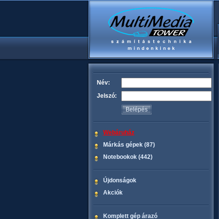
Név:
Jelszó:
Webáruház
Márkás gépek (87)
Notebookok (442)
Újdonságok
Akciók
Komplett gép árazó