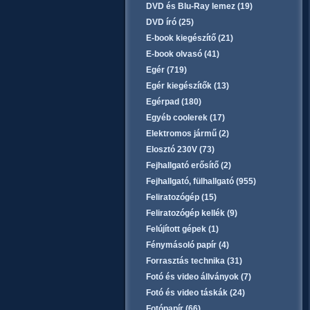
DVD és Blu-Ray lemez (19)
DVD író (25)
E-book kiegészítő (21)
E-book olvasó (41)
Egér (719)
Egér kiegészítők (13)
Egérpad (180)
Egyéb coolerek (17)
Elektromos jármű (2)
Elosztó 230V (73)
Fejhallgató erősítő (2)
Fejhallgató, fülhallgató (955)
Feliratozógép (15)
Feliratozógép kellék (9)
Felújított gépek (1)
Fénymásoló papír (4)
Forrasztás technika (31)
Fotó és video állványok (7)
Fotó és video táskák (24)
Fotópapír (66)