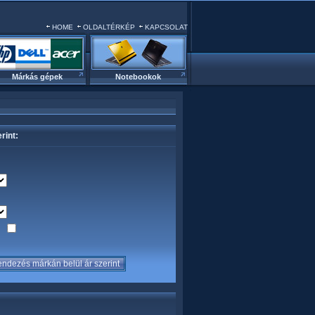
HOME
OLDALTÉRKÉP
KAPCSOLAT
Márkás gépek
Notebookok
rint:
sa