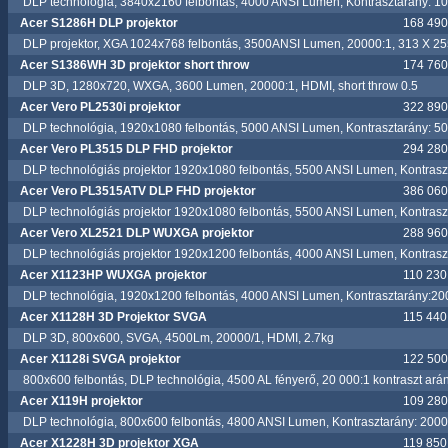
DLP technológia, 3840x2160 felbontás, 4000 ANSI Lumen, Kontrasztarány: 1
Acer S1286H DLP projektor
168 490.
DLP projektor, XGA 1024x768 felbontás, 3500ANSI Lumen, 20000:1, 313 X 255
Acer S1386WH 3D projektor short throw
174 760.
DLP 3D, 1280x720, WXGA, 3600 Lumen, 20000:1, HDMI, short throw 0.5
Acer Vero PL2530i projektor
322 890.
DLP technológia, 1920x1080 felbontás, 5000 ANSI Lumen, Kontrasztarány: 5
Acer Vero PL3515 DLP FHD projektor
294 280.
DLP technológiás projektor 1920x1080 felbontás, 5500 ANSI Lumen, Kontrasz
Acer Vero PL3515ATV DLP FHD projektor
386 060.
DLP technológiás projektor 1920x1080 felbontás, 5500 ANSI Lumen, Kontrasz
Acer Vero XL2521 DLP WUXGA projektor
288 960.
DLP technológiás projektor 1920x1200 felbontás, 4000 ANSI Lumen, Kontrasz
Acer X1123HP WUXGA projektor
110 230.
DLP technológia, 1920x1200 felbontás, 4000 ANSI Lumen, Kontrasztarány:20
Acer X1128H 3D Projektor SVGA
115 440.
DLP 3D, 800x600, SVGA, 4500Lm, 20000/1, HDMI, 2.7kg
Acer X1128i SVGA projektor
122 500.
800x600 felbontás, DLP technológia, 4500 AL fényerő, 20 000:1 kontraszt ar
Acer X119H projektor
109 280.
DLP technológia, 800x600 felbontás, 4800 ANSI Lumen, Kontrasztarány: 2000
Acer X1228H 3D projektor XGA
119 850.