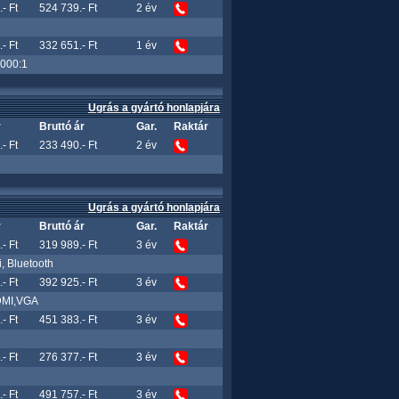
- Ft
524 739.- Ft
2 év
- Ft
332 651.- Ft
1 év
0000:1
Ugrás a gyártó honlapjára
r
Bruttó ár
Gar.
Raktár
- Ft
233 490.- Ft
2 év
Ugrás a gyártó honlapjára
r
Bruttó ár
Gar.
Raktár
- Ft
319 989.- Ft
3 év
 Bluetooth
- Ft
392 925.- Ft
3 év
HDMI,VGA
- Ft
451 383.- Ft
3 év
- Ft
276 377.- Ft
3 év
- Ft
491 757.- Ft
3 év