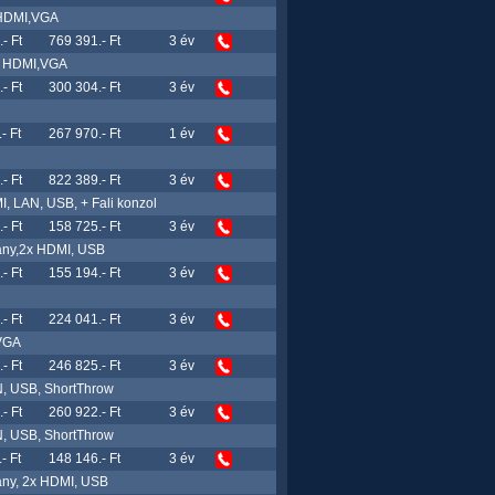
 HDMI,VGA
- Ft
769 391.- Ft
3 év
n, HDMI,VGA
- Ft
300 304.- Ft
3 év
- Ft
267 970.- Ft
1 év
- Ft
822 389.- Ft
3 év
 LAN, USB, + Fali konzol
- Ft
158 725.- Ft
3 év
rány,2x HDMI, USB
- Ft
155 194.- Ft
3 év
- Ft
224 041.- Ft
3 év
 VGA
- Ft
246 825.- Ft
3 év
, USB, ShortThrow
- Ft
260 922.- Ft
3 év
, USB, ShortThrow
- Ft
148 146.- Ft
3 év
ány, 2x HDMI, USB