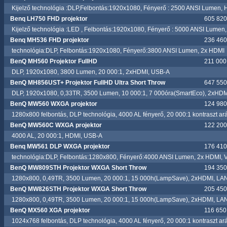
Kijelző technológia :DLP,Felbontás:1920x1080, Fényerő : 2500 ANSI Lumen,
Benq LH750 FHD projektor
605 820.
Kijelző technológia :LED , Felbontás:1920x1080, Fényerő : 5000 ANSI Lume
Benq MH536 FHD projektor
236 460.
technológia:DLP, Felbontás:1920x1080, Fényerő:3800 ANSI Lumen, 2x HDMI
BenQ MH560 Projektor FullHD
211 000.
DLP, 1920x1080, 3800 Lumen, 20 000:1, 2xHDMI, USB-A
BenQ MH856UST+ Projektor FullHD Ultra Short Throw
647 550.
DLP, 1920x1080, 0,33TR, 3500 Lumen, 10 000:1, 7 000óra(SmartEco), 2xHDMI,
BenQ MW560 WXGA projektor
124 980.
1280x800 felbontás, DLP technológia, 4000 AL fényerő, 20 000:1 kontraszt a
BenQ MW560C WXGA projektor
122 200.
4000 AL, 20 000:1, HDMI, USB-A
Benq MW561 DLP WXGA projektor
176 410.
technológia:DLP, Felbontás:1280x800, Fényerő:4000 ANSI Lumen, 2x HDMI,
BenQ MW809STH Projektor WXGA Short Throw
194 350.
1280x800, 0,49TR, 3500 Lumen, 20 000:1, 15 000h(LampSave), 2xHDMI, LAN
BenQ MW826STH Projektor WXGA Short Throw
205 450.
1280x800, 0,49TR, 3500 Lumen, 20 000:1, 15 000h(LampSave), 2xHDMI, LAN
BenQ MX560 XGA projektor
116 650.
1024x768 felbontás, DLP technológia, 4000 AL fényerő, 20 000:1 kontraszt ar