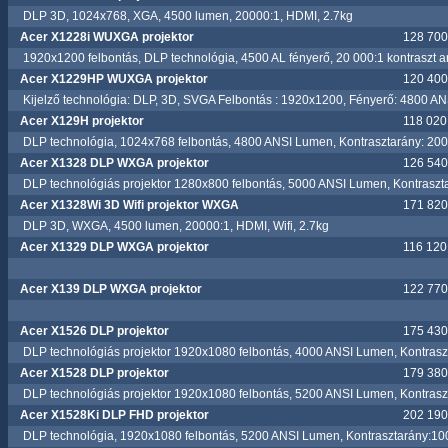
DLP 3D, 1024x768, XGA, 4500 lumen, 20000:1, HDMI, 2.7kg
Acer X1228i WUXGA projektor
128 700.
1920x1200 felbontás, DLP technológia, 4500 AL fényerő, 20 000:1 kontraszt a
Acer X1229HP WUXGA projektor
120 400.
Kijelző technológia: DLP, 3D, SVGA Felbontás : 1920x1200, Fényerő: 4800 AN
Acer X129H projektor
118 020.
DLP technológia, 1024x768 felbontás, 4800 ANSI Lumen, Kontrasztarány: 200
Acer X1328 DLP WXGA projektor
126 540.
DLP technológiás projektor 1280x800 felbontás, 5000 ANSI Lumen, Kontraszt
Acer X1328Wi 3D Wifi projektor WXGA
171 820.
DLP 3D, WXGA, 4500 lumen, 20000:1, HDMI, Wifi, 2.7kg
Acer X1329 DLP WXGA projektor
116 120.
Acer X139 DLP WXGA projektor
122 770.
Acer X1526 DLP projektor
175 430.
DLP technológiás projektor 1920x1080 felbontás, 4000 ANSI Lumen, Kontrasz
Acer X1528 DLP projektor
179 380.
DLP technológiás projektor 1920x1080 felbontás, 5200 ANSI Lumen, Kontrasz
Acer X1528Ki DLP FHD projektor
202 190.
DLP technológia, 1920x1080 felbontás, 5200 ANSI Lumen, Kontrasztarány:10