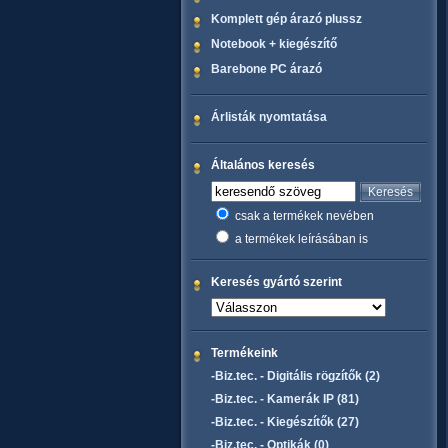
Komplett gép árazó plussz
Notebook + kiegészítő
Barebone PC árazó
Árlisták nyomtatása
Általános keresés
csak a termékek nevében
a termékek leírásában is
Keresés gyártó szerint
Termékeink
-Biz.tec. - Digitális rögzítők (2)
-Biz.tec. - Kamerák IP (81)
-Biz.tec. - Kiegészítők (27)
-Biz.tec. - Optikák (0)