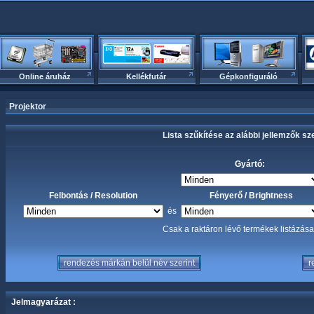
Online áruház
Kellékfutár
Gépkonfiguráló
Projektor
Lista szűkítése az alábbi jellemzők sze
Gyártó:
Felbontás / Resolution
Fényerő / Brightness
és
Csak a raktáron lévő termékek listázá
Jelmagyarázat :