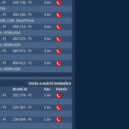
- Ft
146 736.- Ft
3 év
 VGA
- Ft
350 190.- Ft
3 év
DMI, USB, ShortThrow
- Ft
458 153.- Ft
3 év
en, HDMI,VGA
- Ft
482 575.- Ft
3 év
en, HDMI,VGA
- Ft
685 673.- Ft
3 év
- Ft
808 812.- Ft
3 év
en, HDMI,VGA
Ugrás a gyártó honlapjára
r
Bruttó ár
Gar.
Raktár
- Ft
202 578.- Ft
2 év
- Ft
229 387.- Ft
2 év
- Ft
138 684.- Ft
1 év