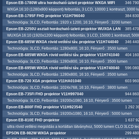
Epson EB-1780W ultra hordozható üzleti projektor WXGA WIFI
346 790.
WXGA 16:10 (1280x800 képpont) felbontás, 3 LCD, 10000:1 kontraszt, 3000 l
Epson EB-1795F FHD projektor V11H796040
384 830.
Technológia: 3LCD, Felbontás :1920 x 1200, 16:10, Fényerő : 3200 lumen
Epson EB-2250U asztali hordozható üzleti projektor WUXGA LAN
385 470.
WUXGA 16:10 (1920x1200 képpont) felbontás, 3 LCD, 15000:1 kontraszt, 500
Epson EB-685W WXGA rövid vetítési táv. projektor V11H744040
346 440.
Technológia: 3LCD, Felbontás :1280x800, 16:10, Fényerő : 3500 lumen
Epson EB-685WI WXGA rövid vetítési táv. projektor V11H741040
404 160.
Technológia: 3LCD, Felbontás :1280x800, 16:10, Fényerő : 3500 lumen
Epson EB-695Wi WXGA rövid vetítési táv. projektor V11H740040
596 080.
Technológia: 3LCD, Felbontás :1280x800, 16:10, Fényerő : 3500 lumen
Epson EB-720 XGA projektor V11HA01040
603 960.
Technológia: 3LCD, Felbontás :1024x768, 16:10, Fényerő : 3800 lumen
Epson EB-735Fi FHD projektor V11H997040
944 860.
Technológia: 3LCD, Felbontás :19200x1080, 16:10, Fényerő : 3500 lumen
Epson EB-800F FHD projektor V11H923540
1 292 39
Technológia: 3LCD, Felbontás :19200x1080, 16:10, Fényerő : 5000 lumen
Epson EB-810E FHD projektor
1 637 92
ultra rövid vetítési megoldás a korlátlan látványhoz, 5000 lumen CLO 3LCD te
EPSON EB-982W WXGA projektor
299 480.