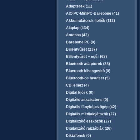
Adapterek (11)
AIO PC-MiniPC-Barebone (41)
Akkumulátorok, töltők (113)
Alaplap (434)
Antenna (42)
Barebone PC (0)
Billentyűzet (237)
Billentyűzet + egér (63)
Bluetooth adapterek (38)
Bluetooth kihangosító (0)
Bluetooth-os headset (5)
CD lemez (4)
Digital kiosk (0)
Digitális asszisztens (0)
Digitális fényképezőgép (42)
Digitális médialejátszók (27)
Digitalizáló eszközök (27)
Digitalizáló rajztáblák (26)
Diktafonok (0)