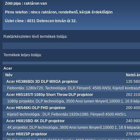
Zöld pipa : raktáron van
Piros telefon : nincs raktáron, rendelhető, kérjük érdeklődjön
Üzlet címe : 4031 Debrecen István út 32.
Raktárkészleten lévő termékek listája:
Termékek teljes listája:
Acer
Név
Nettó á
Acer H5386BDi 3D DLP WXGA projektor
135 580.
Felbontás: 1280x720, Technológia: DLP, Fényerő: 4500 ANSI, Kijelző kontraszt
Acer H6518STI 1080p Short Throw DLP projektor
262 310.
1080p projektor, DLP technológia, 3500 Ansi lumen fényerő,10000:1, 16.9 képará
Acer H6546Ki DLP FHD projektor
200 400.
Kijelző technológia : DLP, Felbontás:1920x1080, Fényerő:4500 ANSI L
Acer H6815BD 4K DLP projektor
240 990.
4K projektor, DLP technológia, 3600 Ansi lumen fényerő,10000:1, 16.9 képará
Acer H6815P projektor
278 050.