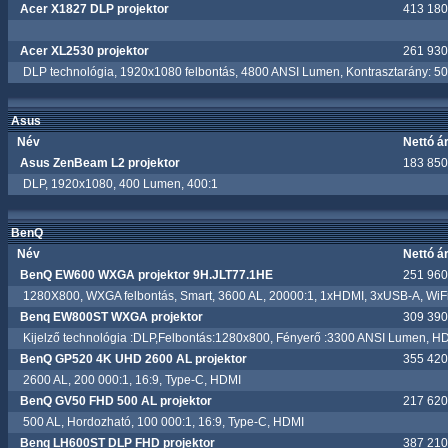
Acer X1827 DLP projektor
413 180.
Acer XL2530 projektor
261 930.
DLP technológia, 1920x1080 felbontás, 4800 ANSI Lumen, Kontrasztarány: 5
Asus
Név
Nettó á
Asus ZenBeam L2 projektor
183 850.
DLP, 1920x1080, 400 Lumen, 400:1
BenQ
Név
Nettó á
BenQ EW600 WXGA projektor 9H.JLT77.1HE
251 960.
1280X800, WXGA felbontás, Smart, 3600 AL, 20000:1, 1xHDMI, 3xUSB-A, WiFi,
Benq EW800ST WXGA projektor
309 390.
Kijelző technológia :DLP,Felbontás:1280x800, Fényerő :3300 ANSI Lumen, 
BenQ GP520 4K UHD 2600 AL projektor
355 420.
2600 AL, 200 000:1, 16:9, Type-C, HDMI
BenQ GV50 FHD 500 AL projektor
217 620.
500 AL, Hordozható, 100 000:1, 16:9, Type-C, HDMI
Benq LH600ST DLP FHD projektor
387 210.