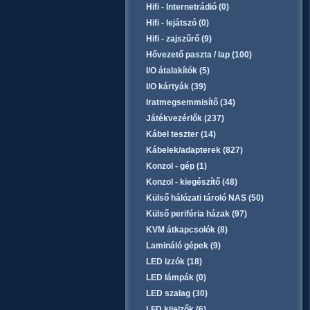
Hifi - Internetrádió (0)
Hifi - lejátszó (0)
Hifi - zajszűrő (9)
Hővezető paszta / lap (100)
I/O átalakítók (5)
I/O kártyák (39)
Iratmegsemmisítő (34)
Játékvezérlők (237)
Kábel teszter (14)
Kábelek/adapterek (827)
Konzol - gép (1)
Konzol - kiegészítő (48)
Külső hálózati tároló NAS (50)
Külső periféria házak (97)
KVM átkapcsolók (8)
Lamináló gépek (9)
LED izzók (18)
LED lámpák (0)
LED szalag (30)
LFD kijelzők (6)