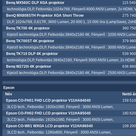
Benq MX560C DLP XGA projektor
115 540.
technológia:DLP, Felbontás:1024x768, Fényerő:4000 ANSI Lumen, 2x HDMI,
BenQ MX808STH Projektor XGA Short Throw
275 740.
DLP, 1024x768, 0,61TR, 3600 Lumen, 20 000:1, 15 000 óra (LampSave), 2xH
Benq TK700 4K projektor
360 750.
Kijelző technológia:DLP, Felbontás:3840x2160 4K, Fényerő : 3200 ANSI Lum
Benq TK700ST 4K projektor
379 980.
Kijelző technológia:DLP, Felbontás:3840x2160 4K, Fényerő : 3000 ANSI Lum
Benq TK710 DLP 4K projektor
539 900.
technológia:DLP, Felbontás:3840x2160, Fényerő:3000 ANSI Lumen, 2x HDMI
Benq W2720i 4K projektor
636 860.
Kijelző technológia:DLP, Felbontás:3840x2160 4K, Fényerő : 2500 ANSI Lum
Epson
Név
Nettó á
Epson CO-FH01 FHD LCD projektor V11HA84040
159 510.
3LCD tech., Felbontás: 1920x1080, Fényerő : 3000 ANSI Lumen,
Epson CO-FH02 FHD LCD projektor V11HA85040
180 620.
3LCD tech., Felbontás: 1920x1080, Fényerő : 3000 ANSI Lumen,
Epson CO-W01 WXGA LCD projektor V11HA86040
109 200.
3LCD tech., Felbontás: 1280x800, Fényerő : 3000 ANSI Lumen,