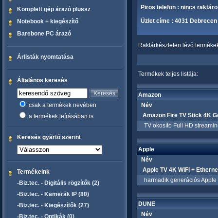
Piros telefon : nincs raktár
Komplett gép árazó plussz
Üzlet címe : 4031 Debrecen 
Notebook + kiegészítő
Barebone PC árazó
Raktárkészleten lévő termékek 
Árlisták nyomtatása
Termékek teljes listája:
Általános keresés
Amazon
csak a termékek nevében
Név
Amazon Fire TV Stick 4K Ge
a termékek leírásában is
TV okosító Full HD streami
Keresés gyártó szerint
Apple
Név
Apple TV 4K WiFi + Ethern
Termékeink
harmadik generációs Apple 
-Biz.tec. - Digitális rögzítők (2)
-Biz.tec. - Kamerák IP (80)
DUNE
-Biz.tec. - Kiegészítők (27)
Név
-Biz.tec. - Optikák (0)