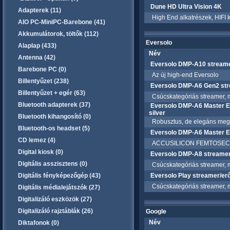
Dune HD Ultra Vision 4K
Adapterek (11)
High End alkatrészek, HIFI k
AIO PC-MiniPC-Barebone (41)
Akkumulátorok, töltők (112)
Eversolo
Alaplap (433)
Név
Antenna (42)
Eversolo DMP-A10 streamer
Barebone PC (0)
Az új high-end Eversolo
Billentyűzet (238)
Eversolo DMP-A6 Gen2 str
Billentyűzet + egér (63)
Csúcskategóriás streamer, 
Bluetooth adapterek (37)
Eversolo DMP-A6 Master Ed
silver
Bluetooth kihangosító (0)
Robusztus, de elegáns megje
Bluetooth-os headset (5)
Eversolo DMP-A6 Master Ed
CD lemez (4)
ACCUSILICON FEMTOSECOND oszc
Digital kiosk (0)
Eversolo DMP-A8 streamer,
Digitális asszisztens (0)
Csúcskategóriás streamer, 
Digitális fényképezőgép (43)
Eversolo Play streamer/erő
Csúcskategóriás streamer, mé
Digitális médialejátszók (27)
Digitalizáló eszközök (27)
Digitalizáló rajztáblák (26)
Google
Név
Diktafonok (0)