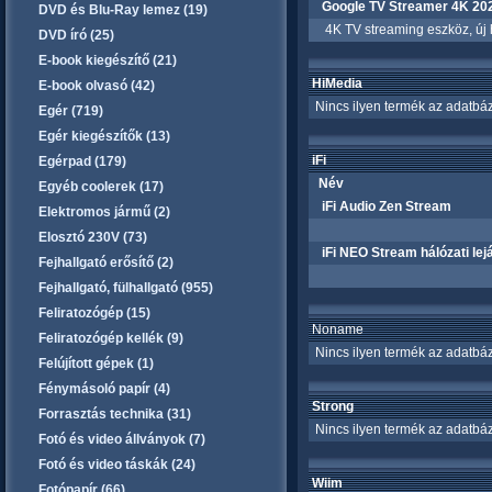
Google TV Streamer 4K 20
DVD és Blu-Ray lemez (19)
4K TV streaming eszköz, új h
DVD író (25)
E-book kiegészítő (21)
HiMedia
E-book olvasó (42)
Nincs ilyen termék az adatbáz
Egér (719)
Egér kiegészítők (13)
iFi
Egérpad (179)
Név
Egyéb coolerek (17)
iFi Audio Zen Stream
Elektromos jármű (2)
Elosztó 230V (73)
iFi NEO Stream hálózati lej
Fejhallgató erősítő (2)
Fejhallgató, fülhallgató (955)
Feliratozógép (15)
Noname
Feliratozógép kellék (9)
Nincs ilyen termék az adatbáz
Felújított gépek (1)
Fénymásoló papír (4)
Strong
Forrasztás technika (31)
Nincs ilyen termék az adatbáz
Fotó és video állványok (7)
Fotó és video táskák (24)
Wiim
Fotópapír (66)