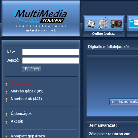
Online áruház
Digitális médialejátszók
Név:
Jelszó:
Webáruház
Márkás gépek (85)
Notebookok (447)
Újdonságok
Akciók
Jelmagyarázat :
Zöld pipa : raktáron van
Komplett gép árazó