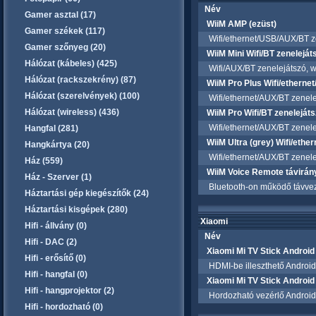
Név
Gamer asztal (17)
WiiM AMP (ezüst)
Gamer székek (117)
Wifi/ethernet/USB/AUX/BT zen
Gamer szőnyeg (20)
WiiM Mini Wifi/BT zeneleját
Hálózat (kábeles) (425)
Wifi/AUX/BT zenelejátszó, w
Hálózat (rackszekrény) (87)
WiiM Pro Plus Wifi/etherne
Hálózat (szerelvények) (100)
Wifi/ethernet/AUX/BT zenele
Hálózat (wireless) (436)
WiiM Pro Wifi/BT zenelejáts
Wifi/ethernet/AUX/BT zenele
Hangfal (281)
WiiM Ultra (grey) Wifi/ethe
Hangkártya (20)
Wifi/ethernet/AUX/BT zenele
Ház (559)
WiiM Voice Remote távirány
Ház - Szerver (1)
Bluetooth-on működő távvezé
Háztartási gép kiegészítők (24)
Háztartási kisgépek (280)
Xiaomi
Hifi - állvány (0)
Név
Hifi - DAC (2)
Xiaomi Mi TV Stick Android
Hifi - erősítő (0)
HDMI-be illeszthető Android T
Hifi - hangfal (0)
Xiaomi Mi TV Stick Android
Hifi - hangprojektor (2)
Hordozható vezérlő Android T
Hifi - hordozható (0)