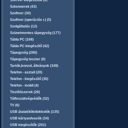
Szerver kiegészítők (0)
Szkennerek (43)
Szoftver (30)
Szoftver (operációs r.) (5)
Szolgáltatás (12)
Szünetmentes tápegység (177)
Tábla PC (168)
Tábla PC kiegészítő (42)
Tápegység (290)
Tápegység teszter (0)
Tartók,konzol, állványok (349)
Telefon - asztali (20)
Telefon - kiegészítő (30)
Telefon - mobil (4)
Tisztítószerek (26)
Túlfeszültségvédők (32)
TV (6)
USB átalakítók/dokkolók (135)
USB kártyaolvasók (34)
USB kiegészítők (201)