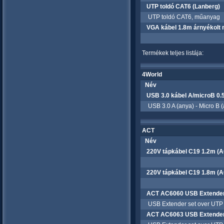
UTP toldó CAT6 (Lanberg)
UTP toldó CAT6, műanyag
VGA kábel 1.8m árnyékolt 
Termékek teljes listája:
4World
Név
USB 3.0 kábel A/microB 0.
USB 3.0 A (anya) - Micro B (a
ACT
Név
220V tápkábel C19 1.2m (
220V tápkábel C19 1.8m (
ACT AC6060 USB Extender 
USB Extender set over UTP 
ACT AC6063 USB Extender 