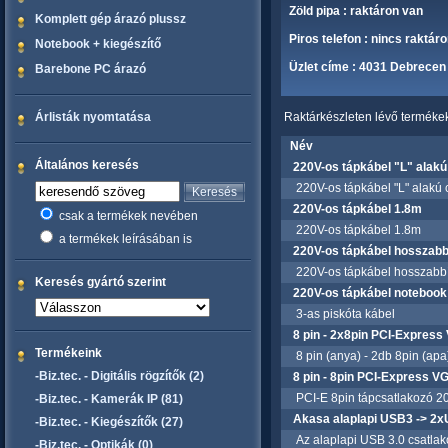
Zöld pipa : raktáron van
Komplett gép árazó plussz
Piros telefon : nincs raktár
Notebook + kiegészítő
Üzlet címe : 4031 Debrecen 
Barebone PC árazó
Árlisták nyomtatása
Raktárkészleten lévő termékek 
Név
Általános keresés
220V-os tápkábel "L" alak
220V-os tápkábel "L" alakú 
220V-os tápkábel 1.8m
csak a termékek nevében
220V-os tápkábel 1.8m
a termékek leírásában is
220V-os tápkábel hosszabb
220V-os tápkábel hosszabbí
Keresés gyártó szerint
220V-os tápkábel notebook 
3-as piskóta kábel
8 pin - 2x8pin PCI-Express
Termékeink
8 pin (anya) - 2db 8pin (apa)
-Biz.tec. - Digitális rögzítők (2)
8 pin - 8pin PCI-Express 
PCI-E 8pin tápcsatlakozó 20
-Biz.tec. - Kamerák IP (81)
Akasa alaplapi USB3 -> 2
-Biz.tec. - Kiegészítők (27)
Az alaplapi USB 3.0 csatlakoz
-Biz.tec. - Optikák (0)