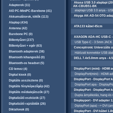
Akasa USB 3.0 alaplapi (20-
Adapterek (11)
AK-CBUB51-BK
alaplapi USB 3.0 anya - USB
AIO PC-MiniPC-Barebone (41)
Akyga AK-AD-54 OTG adap
Akkumulátorok, töltők (113)
Alaplap (434)
ATA133 kábel 45cm
Antenna (42)
Barebone PC (0)
AXAGON ADA-HC USB-C - 3
Billentyűzet (237)
USB Type-C - 3.5mm JACK átala
Billentyűzet + egér (63)
Conceptronic Univerzális 
Bluetooth adapterek (38)
Hálózati konnektor USB átala
Bluetooth kihangosító (0)
DELL 7.4x5.0mm anya - 4.5
Bluetooth-os headset (5)
DisplayPort (mini) - HDMI
CD lemez (4)
DisplayPort(mini) - HDMI ad
Digital kiosk (0)
DisplayPort - DisplayPort
Digitális asszisztens (0)
DisplayPort apa - DisplayPor
Digitális fényképezőgép (42)
DisplayPort - DisplayPort 
Digitális médialejátszók (27)
Dupla árnyékolás, hang és vid
Digitalizáló eszközök (27)
Displayport - DVI adapter 
Digitalizáló rajztáblák (26)
DiplayPort (apa) --> DVI (any
Diktafonok (0)
DisplayPort - DVI kábel 1.