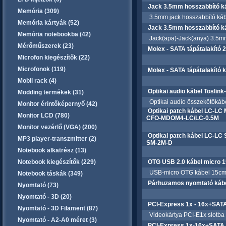
Jack 3.5mm hosszabbító k
Memória (309)
3.5mm jack hosszabbító káb
Memória kártyák (52)
Jack 3.5mm hosszabbító k
Memória notebookba (42)
Jack(apa)-Jack(anya) 3.5mm
Mérőműszerek (23)
Molex - SATA tápátalakító 
Microfon kiegészítők (22)
Microfonok (119)
Molex - SATA tápátalakító 
Mobil rack (4)
Optikai audio kábel Toslin
Modding termékek (31)
Optikai audio összekötőkábel
Monitor érintőképernyő (42)
Optikai patch kábel LC-LC
Monitor LCD (780)
CFO-MDOM4-LC/LC-0.5M
Monitor vezérlő (VGA) (200)
Optikai patch kábel LC-L
MP3 player-transzmitter (2)
SM-2M-D
Notebook alkatrész (13)
Notebook kiegészítők (229)
OTG USB 2.0 kábel micro 1
USB-micro OTG kábel 15c
Notebook táskák (349)
Párhuzamos nyomtató kábe
Nyomtató (73)
Nyomtató - 3D (20)
PCI-Express 1x - 16x+SATA
Nyomtató - 3D Filament (87)
Videokártya PCI-E1x slotba te
Nyomtató - A2-A0 méret (3)
PCI-Express 1x-16x+SATA 