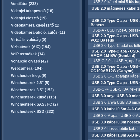
USB 2.0 kábel mini 5 tűs tr
Ventilátor (233)
USB 2.0 mágneses kábel 1m
Videojel átkapcsoló (18)
Videojel elosztó (19)
USB 2.0 Type-C apa - USB-
Baseus
Videokamera kiegészítő (1)
USB-A - USB Type-C összekötő
Videokamera-akció, autós (11)
USB 2.0 Type-C apa - USB-
Virtuális valóság (0)
PG1) Baseus
USB 2.0 Type-C adat és tölt
Vízhűtések (AIO) (194)
USB 2.0 Type-C apa - USB
VoIP termékek (34)
AMCM-1M-BW (Gembird)
USB-C 2.0 to USB-A, apa/apa
Vonalkód olvasó (42)
USB 2.0 Type-C apa - USB-
Webcamera (104)
CC100AB12W (Canyon)
Winchester kieg. (9)
USB 2.0 C-C apa/apa kábel, 
Winchesterek 2.5" (5)
USB 2.0 Type-C apa - USB-
USB-C -> USB-C,(3A, fekete)
Winchesterek 3.5" (152)
USB 3.0 anya USB 3.0 micr
Winchesterek külső (115)
USB 3.0 anya USB 3.0 micro
Winchesterek SAS / FC (2)
USB 3.0 kábel 0.5m A-A 
Winchesterek SSD (232)
USB 3.0-A apa - USB 3.0-A a
USB 3.0 kábel 0.8m hossza
USB 3.0 hosszabbító kábel,
USB 3.0 kábel 1.8m A-B s-