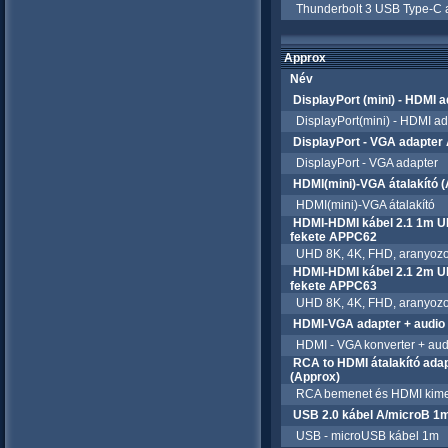
Thunderbolt 3 USB Type-C ada
Approx
Név
DisplayPort (mini) - HDMI
DisplayPort(mini) - HDMI ad
DisplayPort - VGA adapter
DisplayPort - VGA adapter
HDMI(mini)-VGA átalakító
HDMI(mini)-VGA átalakító
HDMI-HDMI kábel 2.1 1m U
fekete APPC62
UHD 8K, 4K, FHD, aranyozot
HDMI-HDMI kábel 2.1 2m U
fekete APPC63
UHD 8K, 4K, FHD, aranyozot
HDMI-VGA adapter + audio
HDMI - VGA konverter + aud
RCA to HDMI átalakító ada
(Approx)
RCA bemenet és HDMI kimenet
USB 2.0 kábel A/microB 1
USB - microUSB kábel 1m