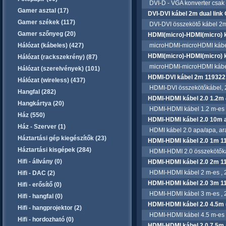
DVI-D - VGA konverter csak di
Gamer asztal (17)
DVI-DVI kábel 2m dual lin
Gamer székek (117)
DVI-DVI összekötő kábel 2m
Gamer szőnyeg (20)
HDMI(micro)-HDMI(micro) 
Hálózat (kábeles) (427)
microHDMI-microHDMI kábe
HDMI(micro)-HDMI(micro) 
Hálózat (rackszekrény) (87)
microHDMI-microHDMI kábe
Hálózat (szerelvények) (101)
HDMI-DVI kábel 2m 119322 
Hálózat (wireless) (437)
HDMI-DVI összekötőkábel, 
Hangfal (282)
HDMI-HDMI kábel 2.0 1.2m
Hangkártya (20)
HDMI-HDMI kábel 1.2 m-es , 2
Ház (550)
HDMI-HDMI kábel 2.0 10m a
Ház - Szerver (1)
HDMI kábel 2.0 apa/apa, ara
Háztartási gép kiegészítők (23)
HDMI-HDMI kábel 2.0 1m 11
Háztartási kisgépek (284)
HDMI-HDMI 2.0 összekötőká
Hifi - állvány (0)
HDMI-HDMI kábel 2.0 2m 11
HDMI-HDMI kábel 2 m-es , 2.0
Hifi - DAC (2)
HDMI-HDMI kábel 2.0 3m 11
Hifi - erősítő (0)
HDMI-HDMI kábel 3 m-es , 2.0
Hifi - hangfal (0)
HDMI-HDMI kábel 2.0 4.5m 
Hifi - hangprojektor (2)
HDMI-HDMI kábel 4.5 m-es , 
Hifi - hordozható (0)
HDMI-HDMI kábel 2.0 7.5m 