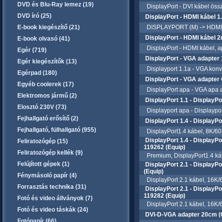
DVD és Blu-Ray lemez (19)
DisplayPort - DVI kábel össz
DVD író (25)
DisplayPort - HDMI kábel 
E-book kiegészítő (21)
DISPLAYPORT (M) -> HDMI (M
DisplayPort - HDMI kábel 2
E-book olvasó (41)
DisplayPort - HDMI kábel, a
Egér (719)
DisplayPort - VGA adapter
Egér kiegészítők (13)
Displayport 1.1a - VGA konv
Egérpad (180)
DisplayPort - VGA adapter 
Egyéb coolerek (17)
DisplayPort apa - VGA apa 
Elektromos jármű (2)
DisplayPort 1.1 - DisplayP
Elosztó 230V (73)
Displayport apa - Displaypor
Fejhallgató erősítő (2)
DisplayPort 1.4 - DisplayP
Fejhallgató, fülhallgató (955)
DisplayPort1.4 kábel, 8K/60H
DisplayPort 1.4 - DisplayP
Feliratozógép (15)
119262 (Equip)
Feliratozógép kellék (9)
Premium, DisplayPort1.4 kábe
Felújított gépek (1)
DisplayPort 2.1 - DisplayP
(Equip)
Fénymásoló papír (4)
DisplayPort 2.1 kábel, 16K/6
Forrasztás technika (31)
DisplayPort 2.1 - DisplayP
119282 (Equip)
Fotó és video állványok (7)
DisplayPort 2.1 kábel, 16K/6
Fotó és video táskák (24)
DVI-D-VGA adapter 20cm 
Fotópapír (66)