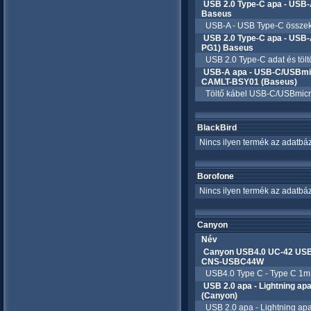
USB 2.0 Type-C apa - USB-
Baseus
USB-A - USB Type-C összekötő
USB 2.0 Type-C apa - USB-
PG1) Baseus
USB 2.0 Type-C adat és tölt
USB-A apa - USB-C/USBmicr
CAMLT-BSY01 (Baseus)
Töltő kábel USB-C/USBmicroB
BlackBird
Nincs ilyen termék az adatbáz
Borofone
Nincs ilyen termék az adatbáz
Canyon
Név
Canyon USB4.0 UC-42 USB4
CNS-USBC44W
USB4.0 Type C - Type C 1m 
USB 2.0 apa - Lightning 
(Canyon)
USB 2.0 apa - Lightning apa 1