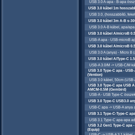
USB 3.0 A-apa - B-apa össze
USB 3.0 kábel 1m hosszabb
USB 3.0, (hosszabbító, feket
USB 3.0 kábel 3m A-B s-3
USB 3.0 A-B kábel, apa/apa
USB 3.0 kábel A/microB 0
USB-A apa - USB-microB apa
USB 3.0 kábel A/microB 0.
USB 3.0 A (anya) - Micro B (a
USB 3.0 kábel A/Type-C 1.
USB-A 3.0/M -> USB-C/M kábe
USB 3.0 Type-C apa - USB
(Vention)
USB 3.0 kábel, 50cm (USB-A
USB 3.0 Type-C apa USB A
AMCM-0.5M (Gembird)
USB-A - USB Type-C összekötő
USB 3.0 Type-C USB3.0 an
USB-C apa -> USB-A anya a
USB 3.1 Type-C-Type-C ap
USB 3.1 Type-C apa-apa ada
USB 3.2 Gen1 Type-C apa -
(Equip)
USB-C -> USB-A 3.1 kábel, 