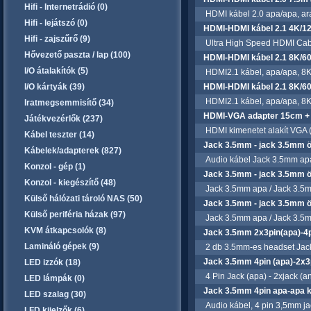
Hifi - Internetrádió (0)
HDMI kábel 2.0 apa/apa, ara
Hifi - lejátszó (0)
HDMI-HDMI kábel 2.1 4K/1
Hifi - zajszűrő (9)
Ultra High Speed HDMI Cab
Hővezető paszta / lap (100)
HDMI-HDMI kábel 2.1 8K/60
I/O átalakítók (5)
HDMI2.1 kábel, apa/apa, 8K/
I/O kártyák (39)
HDMI-HDMI kábel 2.1 8K/60
HDMI2.1 kábel, apa/apa, 8K/
Iratmegsemmisítő (34)
HDMI-VGA adapter 15cm + 
Játékvezérlők (237)
HDMI kimenetet alakít VGA (D
Kábel teszter (14)
Jack 3.5mm - jack 3.5mm ö
Kábelek/adapterek (827)
Audio kábel Jack 3.5mm apa
Konzol - gép (1)
Jack 3.5mm - jack 3.5mm ö
Konzol - kiegészítő (48)
Jack 3.5mm apa / Jack 3.5m
Külső hálózati tároló NAS (50)
Jack 3.5mm - jack 3.5mm ö
Külső periféria házak (97)
Jack 3.5mm apa / Jack 3.5m
KVM átkapcsolók (8)
Jack 3.5mm 2x3pin(apa)-4p
Lamináló gépek (9)
2 db 3.5mm-es headset Jack dug
Jack 3.5mm 4pin (apa)-2x3p
LED izzók (18)
4 Pin Jack (apa) - 2xjack (a
LED lámpák (0)
Jack 3.5mm 4pin apa-apa k
LED szalag (30)
Audio kábel, 4 pin 3,5mm jac
LFD kijelzők (6)