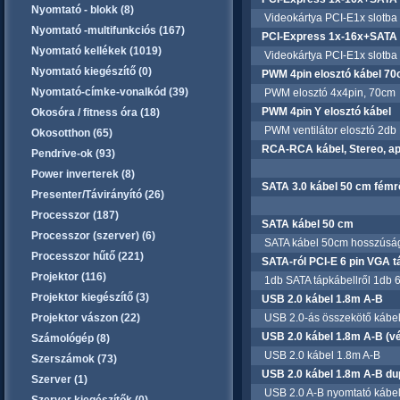
Nyomtató - blokk (8)
Videokártya PCI-E1x slotba te
Nyomtató -multifunkciós (167)
PCI-Express 1x-16x+SATA 
Nyomtató kellékek (1019)
Videokártya PCI-E1x slotba te
Nyomtató kiegészítő (0)
PWM 4pin elosztó kábel 70
Nyomtató-címke-vonalkód (39)
PWM elosztó 4x4pin, 70cm
PWM 4pin Y elosztó kábel
Okosóra / fitness óra (18)
PWM ventilátor elosztó 2db 
Okosotthon (65)
RCA-RCA kábel, Stereo, ap
Pendrive-ok (93)
Power inverterek (8)
SATA 3.0 kábel 50 cm fémr
Presenter/Távirányító (26)
Processzor (187)
SATA kábel 50 cm
Processzor (szerver) (6)
SATA kábel 50cm hosszúsá
Processzor hűtő (221)
SATA-ról PCI-E 6 pin VGA 
Projektor (116)
1db SATA tápkábellről 1db 6p
Projektor kiegészítő (3)
USB 2.0 kábel 1.8m A-B
Projektor vászon (22)
USB 2.0-ás összekötő kábel
USB 2.0 kábel 1.8m A-B (v
Számológép (8)
USB 2.0 kábel 1.8m A-B
Szerszámok (73)
USB 2.0 kábel 1.8m A-B dup
Szerver (1)
USB 2.0 A-B nyomtató kábel, 