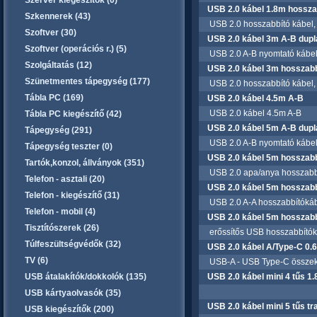
Szerver kiegészítők (0)
USB 2.0 kábel 1.8m hossza
Szkennerek (43)
USB 2.0 hosszabbító kábel,
Szoftver (30)
USB 2.0 kábel 3m A-B duplá
Szoftver (operációs r.) (5)
USB 2.0 A-B nyomtató kábel, 
Szolgáltatás (12)
USB 2.0 kábel 3m hosszabb
Szünetmentes tápegység (177)
USB 2.0 hosszabbító kábel,
Tábla PC (169)
USB 2.0 kábel 4.5m A-B
USB 2.0 kábel 4.5m A-B
Tábla PC kiegészítő (42)
USB 2.0 kábel 5m A-B dupl
Tápegység (291)
USB 2.0 A-B nyomtató kábel, 
Tápegység teszter (0)
USB 2.0 kábel 5m hosszab
Tartók,konzol, állványok (351)
USB 2.0 apa/anya hosszabbí
Telefon - asztali (20)
USB 2.0 kábel 5m hosszabb
Telefon - kiegészítő (31)
USB 2.0 A-A hosszabbítókábel
Telefon - mobil (4)
USB 2.0 kábel 5m hosszabb
Tisztítószerek (26)
erőssítős USB hosszabbítók
Túlfeszültségvédők (32)
USB 2.0 kábel A/Type-C 0
TV (6)
USB-A - USB Type-C összekötő
USB átalakítók/dokkolók (135)
USB 2.0 kábel mini 4 tűs 1
USB kártyaolvasók (35)
USB 2.0 kábel mini 5 tűs t
USB kiegészítők (200)