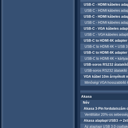
USB-C - HDMI kábeles ada
USB C - HDMI kábeles adap
USB-C - HDMI kábeles ada
USB C - HDMI kábeles adap
USB-C - VGA kábeles adap
USB C - VGA kábeles adapt
USB-C to HDMI 4K adapte
USB-C to HDMI 4K + USB 3.
USB-C to HDMI 4K adapte
USB-C to HDMI 4K + kártya
USB-soros RS232 átalakít
USB-soros RS232 átalakító
VGA kábel 10m árnyékolt 
Minőségi VGA hosszabbító ká
Akasa
Név
Akasa 3-Pin fordulatszám 
Ventillátor 20%-os sebesség 
Akasa alaplapi USB3 -> 2
Az alaplapi USB 3.0 csatlakoz