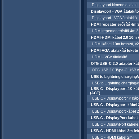
Displayport kimenetet alakít
Displayport - VGA átalakít
Displayport - VGA átalakító
HDMI repeater erősítő 4m
HDMI repeater erősítő 4m 3
HDMI-HDMI kábel 2.0 10m 
HDMI kábel 10m hosszú, v2.
HDMI-VGA átalakító feket
HDMI - VGA átalakító
OTG USB-C 2.0 adapter ká
OTG USB 2.0 Type-C USB A 
USB to Lightning charging
USB to Lightning charging/d
USB-C - Displayport 4K ká
(ACT)
USB C - Displayport 4K kábe
USB-C - Displayport kábel
USB C - Displayport kábel 
USB-C - DisplayPort kábel
USB C - DisplayPort kábele
USB-C - HDMI kábel 2m fe
USB C - HDMI kábel 2m