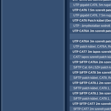
UTP gigabit CAT6, 5m rugal
UTP CAT6 7.5m szerelt patc
UTP gigabit CAT6, 7.5m ruga
UTP CAT6 Patch kábel (Ge
UTP - árnyékolatlan sodrott 4
UTP CAT6A 3m szerelt patc
UTP CAT6A 3m szerelt patc
UTP patch kábel, CAT6A, Ré
UTP CAT7 3m lapos szerelt 
CAT7 lapos szerelt patch ká
UTP S/FTP CAT6A 2m szerel
S/FTP Cat. 6A LSZH patch ká
UTP S/FTP CAT8 3m szerelt 
S/FTP patch kábel, CAT8, Ré
UTP S/FTP CAT8.1 2m szerel
S/FTP patch kábel, CAT8.1, 
UTP S/FTP CAT8.1 3m szerel
S/FTP patch kábel, CAT8.1,
UTP SFTP CAT7 2m szerelt p
SFTP CAT7 2m szerelt patch