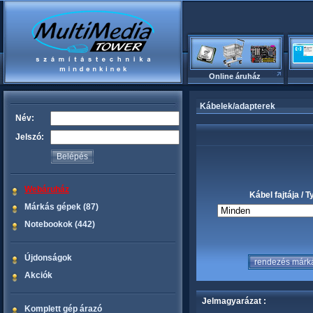
Online áruház
Kábelek/adapterek
Név:
Jelszó:
Webáruház
Kábel fajtája / T
Márkás gépek (87)
Notebookok (442)
Újdonságok
Akciók
Jelmagyarázat :
Komplett gép árazó