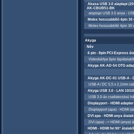
Akasa USB 3.0 alaplapi (20-
AK-CBUB51-BK
alaplapi USB 3.0 anya - USB
Molex hosszabbító 4pin 30
Molex hosszabbító 4pin 30 
Akyga
Név
6 pin - 8pin PCI-Express á
Videokártya 6pin tápátalakít
Akyga AK-AD-54 OTG adap
Akyga AK-DC-01 USB-A - D
USB-A / DC 5,5 x 2,1mm cab
Akyga USB 3.0 - LAN 10/1
USB 3.0-ás csatlakozású hál
Displayport - HDMI adapte
Displayport (apa) - HDMI (an
DVI apa - HDMI anya átala
DVI (apa) --> HDMI (anya) át
HDMI - HDMI fel 90° átalak