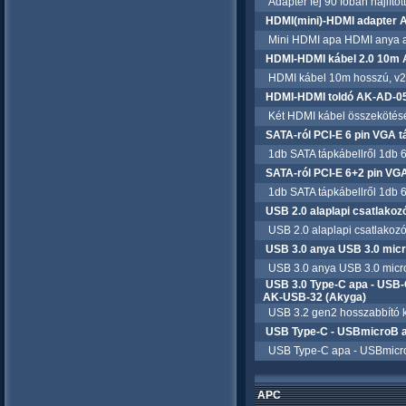
Adapter fej 90 foban hajlítot
HDMI(mini)-HDMI adapter 
Mini HDMI apa HDMI anya a
HDMI-HDMI kábel 2.0 10m 
HDMI kábel 10m hosszú, v2.
HDMI-HDMI toldó AK-AD-05
Két HDMI kábel összekötésér
SATA-ról PCI-E 6 pin VGA 
1db SATA tápkábellről 1db 6p
SATA-ról PCI-E 6+2 pin VG
1db SATA tápkábellről 1db 6+
USB 2.0 alaplapi csatlakoz
USB 2.0 alaplapi csatlakozór
USB 3.0 anya USB 3.0 micr
USB 3.0 anya USB 3.0 micro
USB 3.0 Type-C apa - USB-
AK-USB-32 (Akyga)
USB 3.2 gen2 hosszabbító k
USB Type-C - USBmicroB a
USB Type-C apa - USBmicro
APC