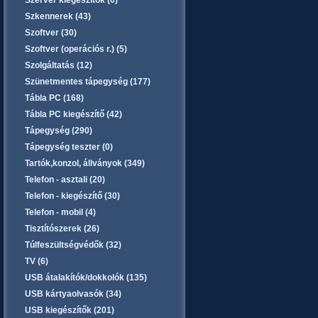
Szerver kiegészítők (0)
Szkennerek (43)
Szoftver (30)
Szoftver (operációs r.) (5)
Szolgáltatás (12)
Szünetmentes tápegység (177)
Tábla PC (168)
Tábla PC kiegészítő (42)
Tápegység (290)
Tápegység teszter (0)
Tartók,konzol, állványok (349)
Telefon - asztali (20)
Telefon - kiegészítő (30)
Telefon - mobil (4)
Tisztítószerek (26)
Túlfeszültségvédők (32)
TV (6)
USB átalakítók/dokkolók (135)
USB kártyaolvasók (34)
USB kiegészítők (201)