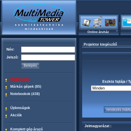
Online áruház
Projektor kiegészítő
Név:
Jelszó:
Webáruház
Eszköz fajtája / 
Márkás gépek (85)
Notebookok (438)
Újdonságok
Akciók
Jelmagyarázat :
Komplett gép árazó