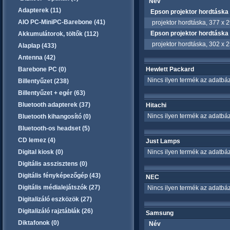
Név
Adapterek (11)
Epson projektor hordtásk
AIO PC-MiniPC-Barebone (41)
projektor hordtáska, 377 x 2
Epson projektor hordtásk
Akkumulátorok, töltők (112)
projektor hordtáska, 302 x 
Alaplap (433)
Antenna (42)
Barebone PC (0)
Hewlett Packard
Nincs ilyen termék az adatbáz
Billentyűzet (238)
Billentyűzet + egér (63)
Bluetooth adapterek (37)
Hitachi
Nincs ilyen termék az adatbáz
Bluetooth kihangosító (0)
Bluetooth-os headset (5)
CD lemez (4)
Just Lamps
Digital kiosk (0)
Nincs ilyen termék az adatbáz
Digitális asszisztens (0)
Digitális fényképezőgép (43)
NEC
Digitális médialejátszók (27)
Nincs ilyen termék az adatbáz
Digitalizáló eszközök (27)
Digitalizáló rajztáblák (26)
Samsung
Diktafonok (0)
Név