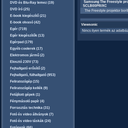
Samsung The Freestyle proj
DVD és Blu-Ray lemez (19)
SCLB00PR/XC
DVD író (25)
The Freestyle projektor borí
E-book kiegészítő (21)
E-book olvasó (42)
Viewsonic
Egér (719)
Nincs ilyen termék az adatbáz
Egér kiegészítők (13)
Egérpad (179)
Egyéb coolerek (17)
Elektromos jármű (2)
Elosztó 230V (73)
Fejhallgató erősítő (2)
Fejhallgató, fülhallgató (953)
Feliratozógép (15)
Feliratozógép kellék (9)
Felújított gépek (1)
Fénymásoló papír (4)
Forrasztás technika (31)
Fotó és video állványok (7)
Fotó és video táskák (24)
Fotópapír (66)