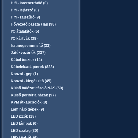
Hifi - Internetrádió (0)
Hifi - lejátszó (0)
Hifi - zajszűrő (9)
Hővezető paszta / lap (98)
I/O átalakítók (5)
I/O kártyák (38)
Iratmegsemmisítő (33)
Játékvezérlők (237)
Kábel teszter (14)
Kábelek/adapterek (828)
Konzol - gép (1)
Konzol - kiegészítő (45)
Külső hálózati tároló NAS (50)
Külső periféria házak (97)
KVM átkapcsolók (8)
Lamináló gépek (9)
LED izzók (18)
LED lámpák (0)
LED szalag (30)
LFD kijelzők (6)