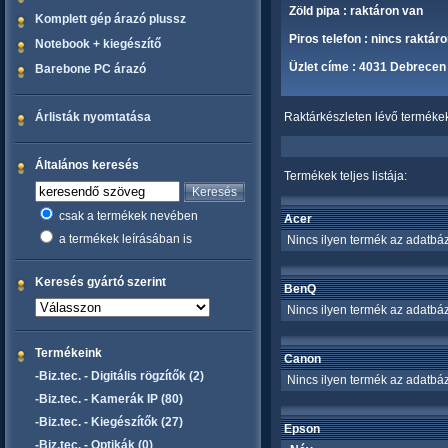
Zöld pipa : raktáron van
Komplett gép árazó plussz
Piros telefon : nincs raktár
Notebook + kiegészítő
Üzlet címe : 4031 Debrecen 
Barebone PC árazó
Árlisták nyomtatása
Raktárkészleten lévő termékek 
Általános keresés
Termékek teljes listája:
csak a termékek nevében
Acer
a termékek leírásában is
Nincs ilyen termék az adatbáz
Keresés gyártó szerint
BenQ
Nincs ilyen termék az adatbáz
Termékeink
Canon
-Biz.tec. - Digitális rögzítők (2)
Nincs ilyen termék az adatbáz
-Biz.tec. - Kamerák IP (80)
-Biz.tec. - Kiegészítők (27)
Epson
-Biz.tec. - Optikák (0)